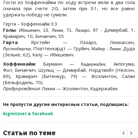
Гости из Хоффенхайма по ходу встречи вели в два гола
сначала при счете 2:0, затем при 3:1, но все равно
удержать победу не сумели.
Герта – Хоффенхайм 3:3
Голы
:
Демирбай, 1,
Ибишевич, 13, Лекки, 71, Лазаро, 87 -
Крамарич, 10, Бичакчич, 55
Герта
: Ярстейн — Лазаро, Люккассен,
Платтенхардт — Груйич,
Дуда
Лустенбергер,
Майер - Лекки,
(Зельке, 62), Калу — Ибишевич.
Хоффенхайм
: Бауманн —
Акпогума,
Кадержабек,
Бичакчич, Шульц — Демирбай, Нордтвейт (Нелсон,
Фогт,
89), Крамарич (Битенкур, 79) — Жоэлинтон, Салаи
(Бельфодиль, 70).
Предупреждения
: Лекки — Жоэлинтон, Кадержабек.
Не пропусти другие интересные статьи, подпишись:
bigmir)net в facebook
Статьи по теме