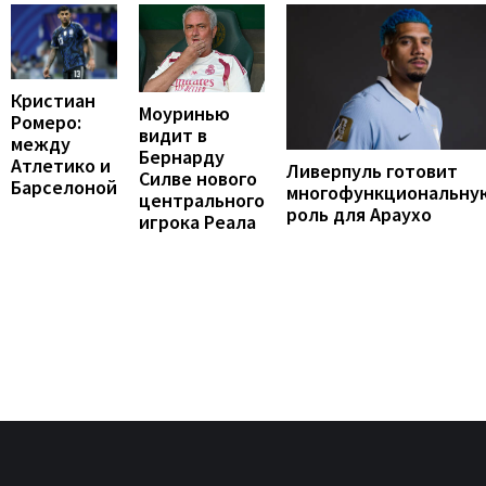
Кристиан
Моуринью
Ромеро:
видит в
между
Бернарду
Атлетико и
Ливерпуль готовит
Силве нового
Барселоной
многофункциональну
центрального
роль для Араухо
игрока Реала