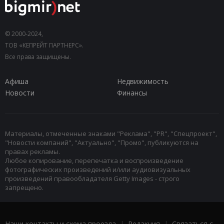
© 2000-2024,
ТОВ «КЕПРЕЙТ ПАРТНЕРС».
Все права защищены.
Афиша
Недвижимость
Новости
Финансы
Материалы, отмеченные знаками "Реклама", "PR", "Спецпроект",
"Новости компаний", "Актуально", "Промо", публикуются на
правах рекламы.
Любое копирование, перепечатка и воспроизведение
фотографических произведений и/или аудиовизуальных
произведений правообладателя Getty Images - строго
запрещено.
Наши контакты и схема проезда
|
Редакция
|
Связаться с