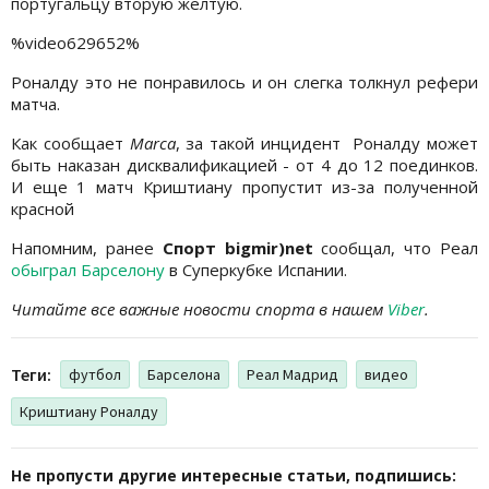
португальцу вторую желтую.
%video629652%
Роналду это не понравилось и он слегка толкнул рефери
матча.
Как сообщает
Marca
, за такой инцидент Роналду может
быть наказан дисквалификацией - от 4 до 12 поединков.
И еще 1 матч Криштиану пропустит из-за полученной
красной
Напомним, ранее
Спорт bigmir)net
сообщал, что Реал
обыграл Барселону
в Суперкубке Испании.
Читайте все важные новости спорта в нашем
Viber
.
Теги:
футбол
Барселона
Реал Мадрид
видео
Криштиану Роналду
Не пропусти другие интересные статьи, подпишись: