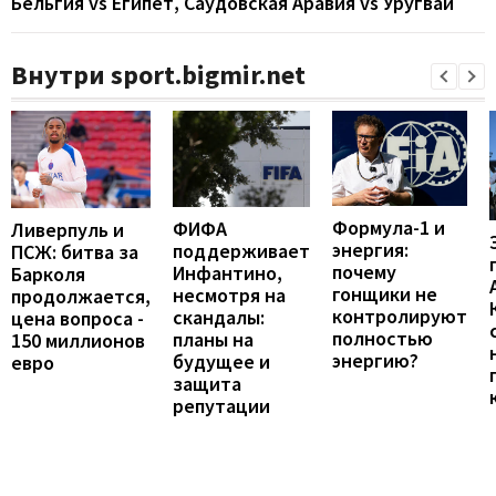
Бельгия vs Египет, Саудовская Аравия vs Уругвай
Внутри sport.bigmir.net
Формула-1 и
ФИФА
Ливерпуль и
энергия:
поддерживает
ПСЖ: битва за
почему
Инфантино,
Барколя
гонщики не
несмотря на
продолжается,
контролируют
скандалы:
цена вопроса -
полностью
планы на
150 миллионов
энергию?
будущее и
евро
защита
репутации