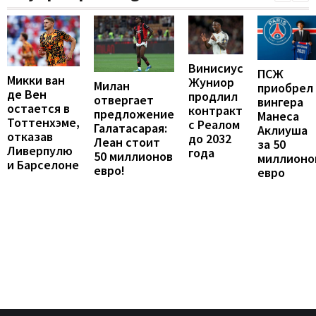
Винисиус
ПСЖ
Микки ван
Жуниор
Милан
приобрел
де Вен
продлил
отвергает
вингера
остается в
контракт
предложение
Манеса
Тоттенхэме,
с Реалом
Галатасарая:
Аклиуша
отказав
до 2032
Леан стоит
за 50
Ливерпулю
года
50 миллионов
миллионо
и Барселоне
евро!
евро