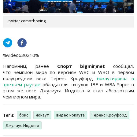
twitter.com/trboxing
%video630210%
Напомним, ранее
Спорт bigmir)net
сообщал,
что чемпион мира по версиям WBC и WBO в первом
полусреднем весе Теренс Кроуфорд
нокаутировал в
третьем раунде
обладателя титулов IBF и WBA Super в
этом же весе Джулиуса Индонго и стал абсолютным
чемпионом мира.
Теги:
бокс
нокаут
видео нокаута
Теренс Кроуфорд
Джулиус Индонго