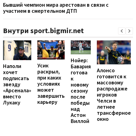
Бывший чемпион мира арестован в связи с
участием в смертельном ДТП
Внутри sport.bigmir.net
Нойер:
Усик
Наполи
Бавария
Алонсо
раскрыл,
хочет
готова
готовится к
при каких
подписать
к
массовому
условиях
звезду
новому
распродаже
может
«Арсенала»
сезону
игроков
завершить
вместо
после
Челси в
карьеру
Лукаку
победы
летнее
над
трансферное
Астон
окно
Виллой