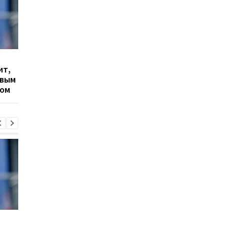
Гранада расторгает
Милан ведет
ит,
контракт с вратарем
переговоры о
овым
Люкой Зиданом
возвращении Леанд
ром
Паредеса в Серию А
Гранада расторгает
Милан ведет