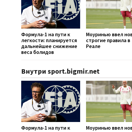
Формула-1 на пути к
Моуринью ввел но
легкости: планируется
строгие правила в
дальнейшее снижение
Реале
веса болидов
Внутри sport.bigmir.net
Формула-1 на пути к
Моуринью ввел но