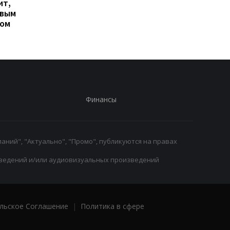
ит,
контракт с вратарем
переговоры о
овым
Люкой Зиданом
возвращении Леанд
ром
Паредеса в Серию А
Финансы
аний", "Актуально", "Промо", публикуются на правах
ведений и/или аудиовизуальных произведений
льское Соглашение
|
Политика в сфере