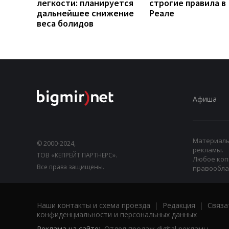
легкости: планируется
строгие правила в
дальнейшее снижение
Реале
веса болидов
Афиша
Материалы,
© 2000-2024,
рекламы.
ТОВ «КЕПРЕЙТ ПАРТНЕРС».
Любое коп
Все права защищены.
правооблад
Наши контакты и схема проезда
|
Редакция
|
Связа
конфиденциальности и персональных данных
Реклама на сайте:
Отдел продаж digital рекламы