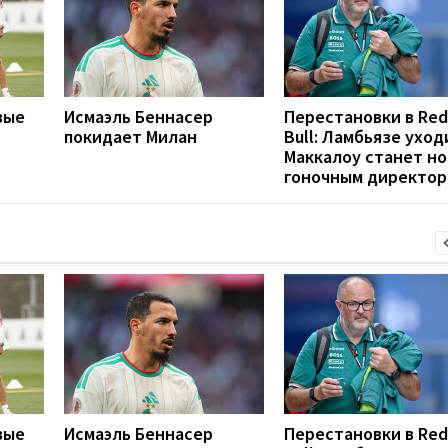
вые
Исмаэль Беннасер
Перестановки в Red
покидает Милан
Bull: Ламбьязе уход
Маккалоу станет н
гоночным директо
вые
Исмаэль Беннасер
Перестановки в Red