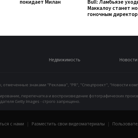
покидает Милан
Bull: Ламбьязе уход
Маккалоу станет н
гоночным директо
Недвижимость
Новости
 отмеченные знаками "Реклама", "PR", "Спецпроект", "Новости комп
ирование, перепечатка и воспроизведение фотографических произ
ателя Getty Images - строго запрещено.
ться с нами
|
Разместить свои видеоматериалы
|
Пользовате