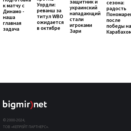
защитник и
сезона:
Уордли:
к матчу с
украинский
радость
реванш за
Динамо -
нападающий
Пономаре
титул WBO
наша
стали
после
ожидается
главная
игроками
победы н
в октябре
задача
Зари
Карабахо
© 2000-2024,
ТОВ «КЕПРЕЙТ ПАРТНЕРС».