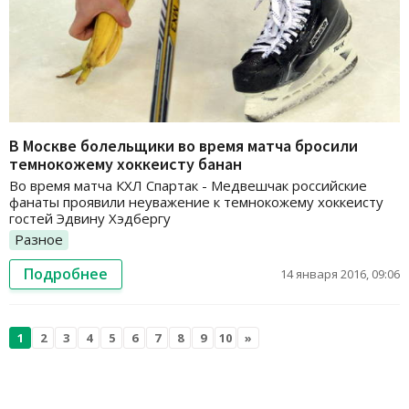
В Москве болельщики во время матча бросили
темнокожему хоккеисту банан
Во время матча КХЛ Спартак - Медвешчак российские
фанаты проявили неуважение к темнокожему хоккеисту
гостей Эдвину Хэдбергу
Разное
Подробнее
14 января 2016, 09:06
1
2
3
4
5
6
7
8
9
10
»