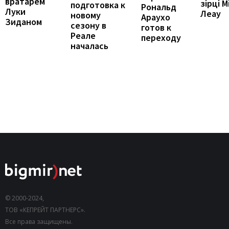
вратарем
зірці М
подготовка к
Рональд
Луки
Леау
новому
Араухо
Зиданом
сезону в
готов к
Реале
переходу
началась
© 2000-2024,
ТОВ «КЕПРЕЙТ ПАРТНЕРС».
Все права защищены.