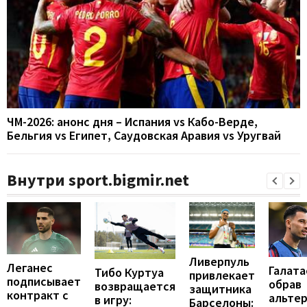
ЧМ-2026: анонс дня – Испания vs Кабо-Верде,
Бельгия vs Египет, Саудовская Аравия vs Уругвай
Внутри sport.bigmir.net
Ливерпуль
Леганес
Галата
Тибо Куртуа
привлекает
подписывает
обрав
возвращается
защитника
контракт с
альте
в игру:
Барселоны: