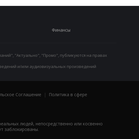
Финансы
аний", "Актуально", "Промо", публикуются на правах
ведений и/или аудиовизуальных произведений
льское Соглашение
|
Политика в сфере
реальных людей, непосредственно или косвенно
ут заблокированы.