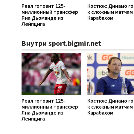
Реал готовит 125-
Костюк: Динамо г
миллионный трансфер
к сложным матчам 
Яна Дьоманде из
Карабахом
Лейпцига
Внутри sport.bigmir.net
Реал готовит 125-
Костюк: Динамо г
миллионный трансфер
к сложным матчам 
Яна Дьоманде из
Карабахом
Лейпцига