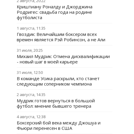
2 августа, 20:22
Криштиану Роналду и Джорджина
Родригес: свадьба года на родине
футболиста
1 августа, 11:35
Гвоздик: Величайшим боксером всех
времен является Рэй Робинсон, а не Али
31 июля, 20:25
Михаил Мудрик: Отмена дисквалификации
- новый шаг в моей карьере
31 июля, 12:50
В команде Усика раскрыли, кто станет
следующим соперником чемпиона
2 августа, 14:35
Мудрик готов вернуться в большой
футбол: мнение бывшего тренера
4 августа, 12:38
Боксерский бой века между Джошуа и
Фьюри перенесен в США