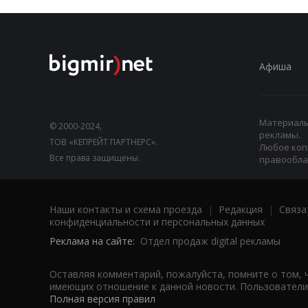
Афиша
Материалы,
© 2000-2024,
рекламы.
ТОВ «КЕПРЕЙТ ПАРТНЕРС».
Любое коп
Все права защищены.
правооблад
Наши контакты и схема проезда
|
Редакция
|
Связа
конфиденциальности и персональных данных
Реклама на сайте:
Отдел продаж digital рекламы
Оставляя комментарий, пожалуйста, помните о том, 
имеющих отношение к данной новости. Пользователи,
Полная версия правил