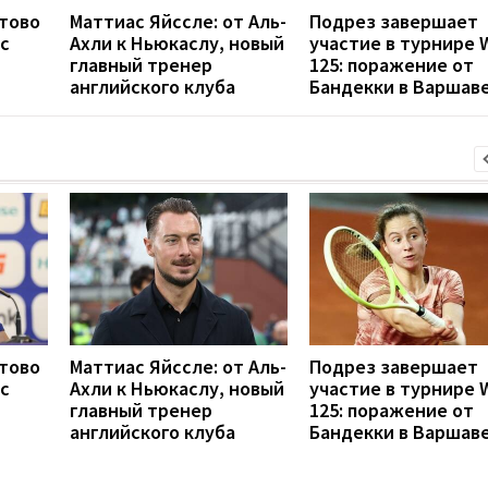
отово
Маттиас Яйссле: от Аль-
Подрез завершает
с
Ахли к Ньюкаслу, новый
участие в турнире 
главный тренер
125: поражение от
английского клуба
Бандекки в Варшав
отово
Маттиас Яйссле: от Аль-
Подрез завершает
с
Ахли к Ньюкаслу, новый
участие в турнире 
главный тренер
125: поражение от
английского клуба
Бандекки в Варшав