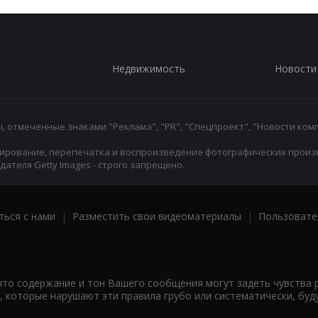
Недвижимость
Новости
 отмеченные знаками "Реклама", "PR", "Спецпроект", "Новости комп
ирование, перепечатка и воспроизведение фотографических произ
ателя Getty Images - строго запрещено.
ться с нами
|
Разместить свои видеоматериалы
|
Пользовате
что содержание и тон Вашего сообщения могут задеть чувства 
 которые нарушают эти правила грубо или систематически, буд