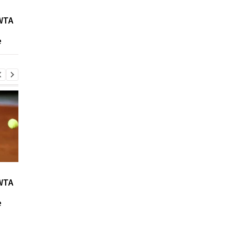
Возвращение Мудрика в
Джозеф Паркер:
WTA
Челси: Алонсо радует
отмена
восторг и поддержка
дисквалификации и
е
возвращение на рин
Возвращение Мудрика в
Джозеф Паркер:
WTA
Челси: Алонсо радует
отмена
восторг и поддержка
дисквалификации и
е
возвращение на рин