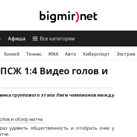
о
Афиша
Все категории
Хоккей
Теннис
ММА
Авто
Киберспорт
Экстрим
 ПСЖ 1:4 Видео голов и
нка группового этапа Лиги чемпионов между
раз удивить общественность и отобрать очки у
тче.