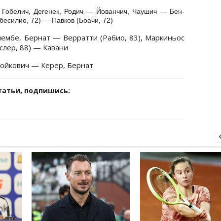
 Гобелич, Дегенек, Родич — Йованчич, Чаушич — Бен-
бесилио, 72) — Павков (Боачи, 72)
пембе, Бернат — Верратти (Рабио, 83), Маркиньос
слер, 88) — Кавани
тойкович — Керер, Бернат
татьи, подпишись: