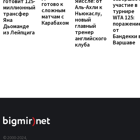
Яйссле: от
готовит 125-
готово к
участие в
Аль-Ахли к
миллионный
сложным
турнире
Ньюкаслу,
трансфер
матчам с
WTA 125:
новый
Яна
Карабахом
поражени
главный
Дьоманде
от
тренер
из Лейпцига
Бандекки 
английского
Варшаве
клуба
© 2000-2024,