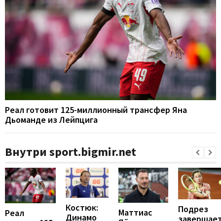
Реал готовит 125-миллионный трансфер Яна
Дьоманде из Лейпцига
Внутри sport.bigmir.net
Костюк:
Подрез
Маттиас
Реал
Динамо
завершае