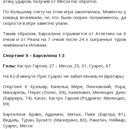
атаку ударом, получив от Месси пас обратно.
По большому счету на этом игра закончилась. Моменты у
команд возникали, но это были скорее полумоменты, да
скорости в игре заметно упали.
Таким образом, Барселона отрывается от Атлетико на 6
очков и от Реала на 7 очков после 24-х сыгранных туров
чемпионата Испании.
Спортинг Х – Барселона 1:3
Голы:
Кастро Гарсия, 27 – Месси, 25, 31, Суарес, 67
На 62-й минуте Луис Суарес не забил пенальти (вратарь)
Спортинг Х: Куэльяр, Канелья, Мере, Лихновский, Лора,
Маскарель, Перес (Лопес, 69), Халилович, Менендес Диес
(Баррера, 74), Касес, Кастро Гарсия (Родригес Менендес,
69)
Барселона: Браво, Адриано, Матье, Пике (Бартра, 81),
Видаль, Туран, Бускетс (Маскерано, 80), Ракитич, Неймар,
Суарес, Месси