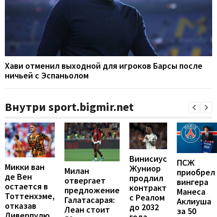
Хави отменил выходной для игроков Барсы после
ничьей с Эспаньолом
Внутри sport.bigmir.net
Винисиус
ПСЖ
Микки ван
Жуниор
Милан
приобрел
де Вен
продлил
отвергает
вингера
остается в
контракт
предложение
Манеса
Тоттенхэме,
с Реалом
Галатасарая:
Аклиуша
отказав
до 2032
Леан стоит
за 50
Ливерпулю
года