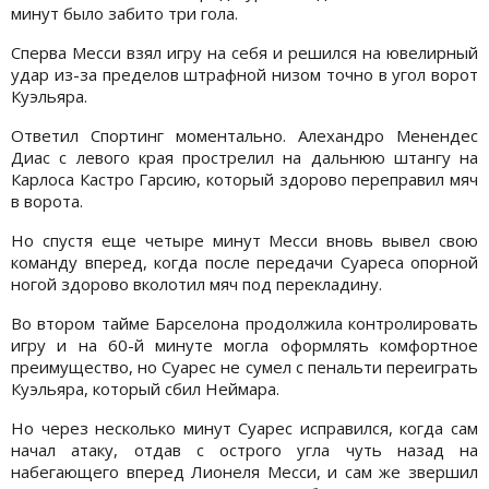
минут было забито три гола.
Сперва Месси взял игру на себя и решился на ювелирный
удар из-за пределов штрафной низом точно в угол ворот
Куэльяра.
Ответил Спортинг моментально. Алехандро Менендес
Диас с левого края прострелил на дальнюю штангу на
Карлоса Кастро Гарсию, который здорово переправил мяч
в ворота.
Но спустя еще четыре минут Месси вновь вывел свою
команду вперед, когда после передачи Суареса опорной
ногой здорово вколотил мяч под перекладину.
Во втором тайме Барселона продолжила контролировать
игру и на 60-й минуте могла оформлять комфортное
преимущество, но Суарес не сумел с пенальти переиграть
Куэльяра, который сбил Неймара.
Но через несколько минут Суарес исправился, когда сам
начал атаку, отдав с острого угла чуть назад на
набегающего вперед Лионеля Месси, и сам же звершил