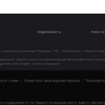
Недвижимость
Новости
 отмеченные знаками "Реклама", "PR", "Спецпроект", "Новости комп
ирование, перепечатка и воспроизведение фотографических произ
ателя Getty Images - строго запрещено.
ться с нами
|
Разместить свои видеоматериалы
|
Пользовате
что содержание и тон Вашего сообщения могут задеть чувства 