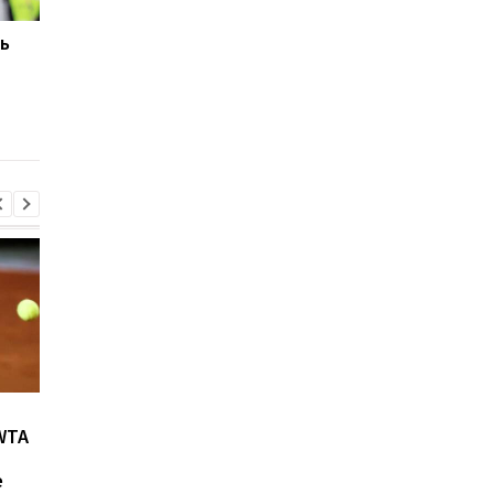
ь
Манчестер Юнайтед
Звезда сборной
является
Нидерландов изъяв
единственным клубом,
желание перейти в
готовым заплатить 120
Манчестер Юнайтед
млн за Фернандеса
Возвращение Мудрика в
Джозеф Паркер:
WTA
Челси: Алонсо радует
отмена
восторг и поддержка
дисквалификации и
е
возвращение на рин