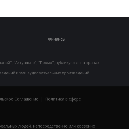
Финансы
аний", "Актуально", "Промо", публикуются на правах
ведений и/или аудиовизуальных произведений
льское Соглашение
|
Политика в сфере
реальных людей, непосредственно или косвенно