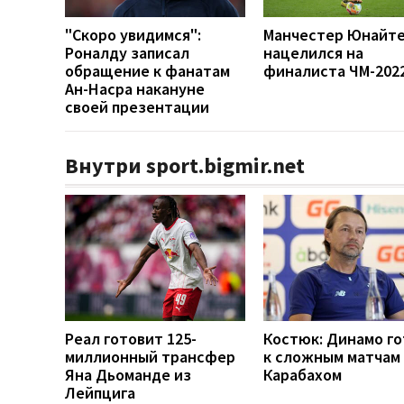
"Скоро увидимся":
Манчестер Юнайт
Роналду записал
нацелился на
обращение к фанатам
финалиста ЧМ-202
Ан-Насра накануне
своей презентации
Внутри sport.bigmir.net
Реал готовит 125-
Костюк: Динамо г
миллионный трансфер
к сложным матчам 
Яна Дьоманде из
Карабахом
Лейпцига