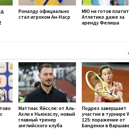
ед
Роналду официально
МЮ не готов платит
стал игроком Ан-Наср
Атлетико даже за
2
аренду Фелиша
отово
Маттиас Яйссле: от Аль-
Подрез завершает
с
Ахли к Ньюкаслу, новый
участие в турнире 
главный тренер
125: поражение от
английского клуба
Бандекки в Варшав