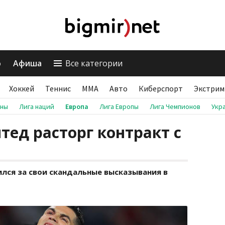
о
Афиша
Все категории
Хоккей
Теннис
ММА
Авто
Киберспорт
Экстрим
аны
Лига наций
Европа
Лига Европы
Лига Чемпионов
Укр
ед расторг контракт с
лся за свои скандальные высказывания в