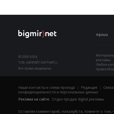
Афиша
Материалы,
© 2000-2024,
рекламы.
ТОВ «КЕПРЕЙТ ПАРТНЕРС».
Любое коп
Все права защищены.
правооблад
Наши контакты и схема проезда
|
Редакция
|
Связа
конфиденциальности и персональных данных
Реклама на сайте:
Отдел продаж digital рекламы
Оставляя комментарий, пожалуйста, помните о том, 