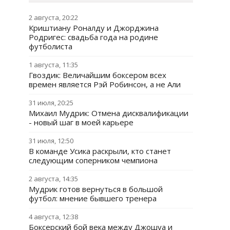
2 августа, 20:22
Криштиану Роналду и Джорджина
Родригес: свадьба года на родине
футболиста
1 августа, 11:35
Гвоздик: Величайшим боксером всех
времен является Рэй Робинсон, а не Али
31 июля, 20:25
Михаил Мудрик: Отмена дисквалификации
- новый шаг в моей карьере
31 июля, 12:50
В команде Усика раскрыли, кто станет
следующим соперником чемпиона
2 августа, 14:35
Мудрик готов вернуться в большой
футбол: мнение бывшего тренера
4 августа, 12:38
Боксерский бой века между Джошуа и