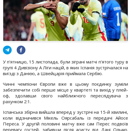
У п'ятницю, 15 листопада, були зіграні матчі п'ятого туру в
групі 4 Дивізіону А Ліги націй, в яких Іспанія зустрічалася на
виїзді з Данією, а Швейцарія приймала Сербію.
Чинні чемпіони Європи вже в цьому поєдинку зуміли
забезпечити собі перше місце у квартеті та вихід у плей-
оф, здолавши свого найближчого переслідувача з
рахунком 2:1.
Іспанська збірна вийшла вперед у зустрічі на 15-й хвилині,
коли відзначився Мікель Оярсабаль із передачі Айосе
Переса. У другій половині матчу вже сам Перес подвоїв
перевагу гостей, забивши після асисту від Дані Ольмо.