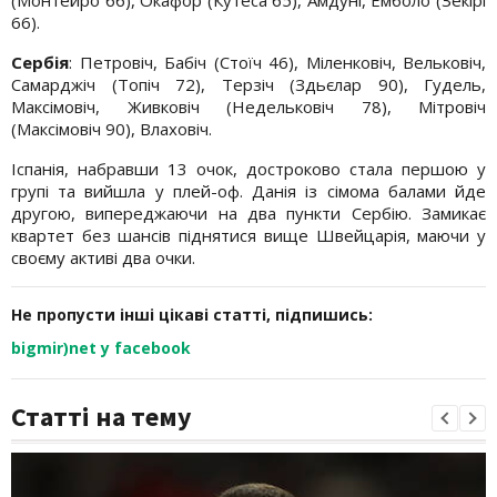
(Монтейро 66), Окафор (Кутеса 65), Амдуні, Емболо (Зекірі
66).
Сербія
: Петровіч, Бабіч (Стоїч 46), Міленковіч, Вельковіч,
Самарджіч (Топіч 72), Терзіч (Здьєлар 90), Гудель,
Максімовіч, Живковіч (Недельковіч 78), Мітровіч
(Максімовіч 90), Влаховіч.
Іспанія, набравши 13 очок, достроково стала першою у
групі та вийшла у плей-оф. Данія із сімома балами йде
другою, випереджаючи на два пункти Сербію. Замикає
квартет без шансів піднятися вище Швейцарія, маючи у
своєму активі два очки.
Не пропусти інші цікаві статті, підпишись:
bigmir)net у facebook
Статті на тему