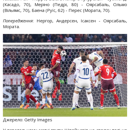
(Касадо, 70), Меріно (Педрі, 80) - Оярсабаль, Ольмо
(Вільямс, 70), Баена (Руїс, 62) - Перес (Мората, 70).
Попередження
: Нергор, Андерсен, Ісаксен - Оярсабаль,
Мората.
Джерело:
Getty Images