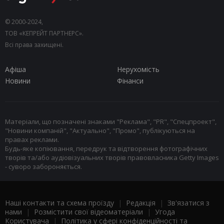
© 2000-2024,
ТОВ «КЕПРЕЙТ ПАРТНЕРС».
Всі права захищені.
Афіша
Нерухомість
Новини
Фінанси
Матеріали, що позначені знаками "Реклама", "PR", "Спецпроект",
"Новини компаній", "Актуально", "Промо", публікуються на
правах реклами.
Будь-яке копіювання, передрук та відтворення фотографічних
творів та/або аудіовізуальних творів правовласника Getty Images
- суворо забороняється.
Наші контакти та схема проїзду
|
Редакція
|
Зв'язатися з
нами
|
Розмістити свої відеоматеріали
|
Угода
Користувача
|
Політика у сфері конфіденційності та