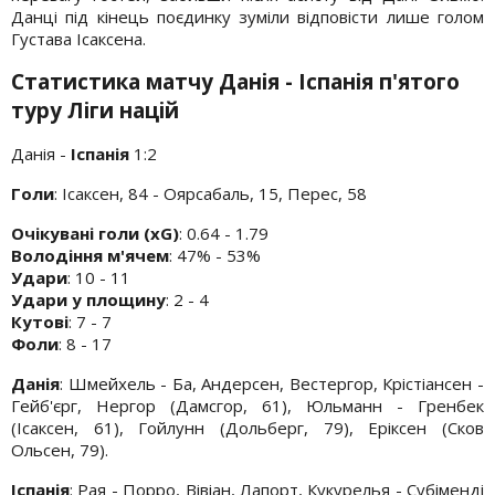
Данці під кінець поєдинку зуміли відповісти лише голом
Густава Ісаксена.
Статистика матчу Данія - Іспанія п'ятого
туру Ліги націй
Данія -
Іспанія
1:2
Голи
: Ісаксен, 84 - Оярсабаль, 15, Перес, 58
Очікувані голи (xG)
: 0.64 - 1.79
Володіння м'ячем
: 47% - 53%
Удари
: 10 - 11
Удари у площину
: 2 - 4
Кутові
: 7 - 7
Фоли
: 8 - 17
Данія
: Шмейхель - Ба, Андерсен, Вестергор, Крістіансен -
Гейб'єрг, Нергор (Дамсгор, 61), Юльманн - Гренбек
(Ісаксен, 61), Гойлунн (Дольберг, 79), Еріксен (Сков
Ольсен, 79).
Іспанія
: Рая - Порро, Вівіан, Лапорт, Кукурелья - Субіменді