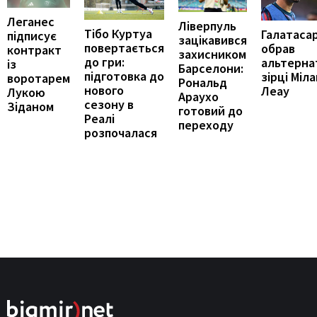
Леганес
Ліверпуль
Тібо Куртуа
Галатаса
підписує
зацікавився
повертається
обрав
контракт
захисником
до гри:
альтерна
із
Барселони:
підготовка до
зірці Міл
воротарем
Рональд
нового
Леау
Лукою
Араухо
сезону в
Зіданом
готовий до
Реалі
переходу
розпочалася