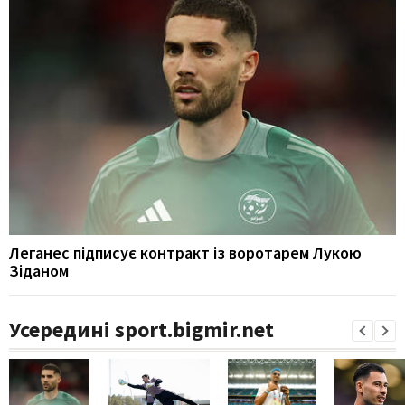
Леганес підписує контракт із воротарем Лукою
Зіданом
Усередині sport.bigmir.net