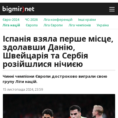
Євро-2024
ЧС-2026
Ліга конференцій
Інші країни
Ліга націй
Європа
Ліга Європи
Ліга чемпіонів
Україна
Іспанія взяла перше місце,
здолавши Данію,
Швейцарія та Сербія
розійшлися нічиєю
Чинні чемпіони Європи достроково виграли свою
групу Ліги націй.
15 листопада 2024, 23:59