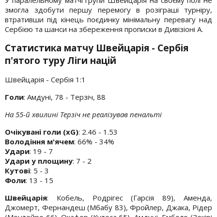
У паралельному матчі групи Швейцарія на своєму полі не
змогла здобути першу перемогу в розіграші турніру,
втративши під кінець поєдинку мінімальну перевагу над
Сербією та шанси на збереження прописки в Дивізіоні А.
Статистика матчу Швейцарія - Сербія
п'ятого туру Ліги націй
Швейцарія - Сербія 1:1
Голи
: Амдуні, 78 - Терзіч, 88
На 55-й хвилині Терзіч не реалізував пенальті
Очікувані голи (xG)
: 2.46 - 1.53
Володіння м'ячем
: 66% - 34%
Удари
: 19 - 7
Удари у площину
: 7 - 2
Кутові
: 5 - 3
Фоли
: 13 - 15
Швейцарія
: Кобель, Родрігес (Гарсія 89), Аменда,
Джомерт, Фернандеш (Мбабу 83), Фройлер, Джака, Рідер