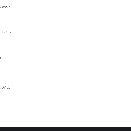
 каже
 12:56
у
, 07:05