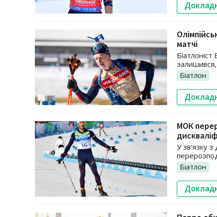
Доклад
Олімпійсь
матчі
Біатлоніст 
залишився,
Біатлон
Доклад
МОК перер
дискваліф
У зв'язку з
перерозпод
Біатлон
Доклад