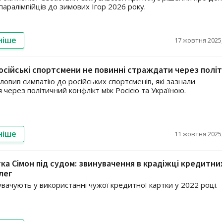
паралімпійців до зимових Ігор 2026 року.
ніше
17 жовтня 2025,
осійські спортсмени не повинні страждати через полі
ловив симпатію до російських спортсменів, які зазнали
 через політичний конфлікт між Росією та Україною.
ніше
11 жовтня 2025,
тка Сімон під судом: звинувачення в крадіжці кредитни
лег
увачують у використанні чужої кредитної картки у 2022 році.