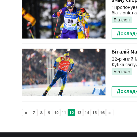
"Пропонува
біатлоністк
Біатлон
Доклад
Віталій М
22-річний 
Кубка світу
Біатлон
Доклад
«
7
8
9
10
11
12
13
14
15
16
»