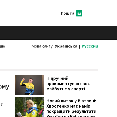
Пошта
Шукати
нше
Мова сайту:
Українська
|
Русский
Підручний
прокоментував своє
ому
майбутнє у спорті
Новий виток у біатлоні:
 у
Хвостенко має намір
покращити результати
України на Кубку націй