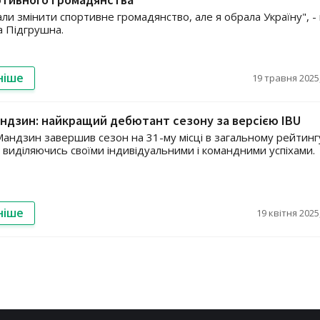
ли змінити спортивне громадянство, але я обрала Україну", -
а Підгрушна.
ніше
19 травня 2025,
андзин: найкращий дебютант сезону за версією IBU
Мандзин завершив сезон на 31-му місці в загальному рейтинг
, виділяючись своїми індивідуальними і командними успіхами.
ніше
19 квітня 2025