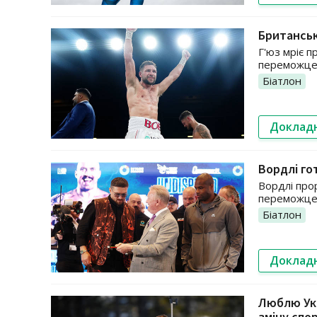
Британськ
Г'юз мріє п
переможцем
Біатлон
Доклад
Вордлі г
Вордлі про
переможце
Біатлон
Доклад
Люблю Укр
зміну спо