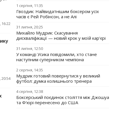
1 серпня, 11:35
Гвоздик: Найвидатнішим боксером усіх
часів є Рей Робінсон, а не Алі
 16:22
31 липня, 20:25
Михайло Мудрик: Скасування
дискваліфікації — новий крок у моїй кар'єрі
тику
31 липня, 12:50
У команді Усика повідомили, хто стане
наступним суперником чемпіона
2 серпня, 14:35
Мудрик готовий повернутися у великий
 20:54
футбол: думка колишнього тренера
4 серпня, 12:38
х
Боксерський поєдинок століття між Джошуа
та Ф'юрі перенесено до США