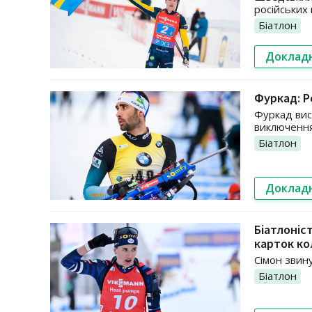
російських 
Біатлон
Доклад
Фуркад: Р
Фуркад вис
виключення
Біатлон
Доклад
Біатлоніс
карток ко
Сімон звин
Біатлон