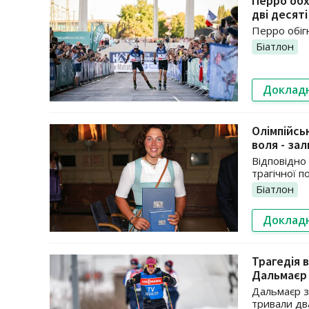
Перро обх
дві десят
Перро обігн
Біатлон
Доклад
Олімпійсь
воля - зал
Відповідно 
трагічної по
Біатлон
Доклад
Трагедія 
Дальмаєр 
Дальмаєр з
тривали два