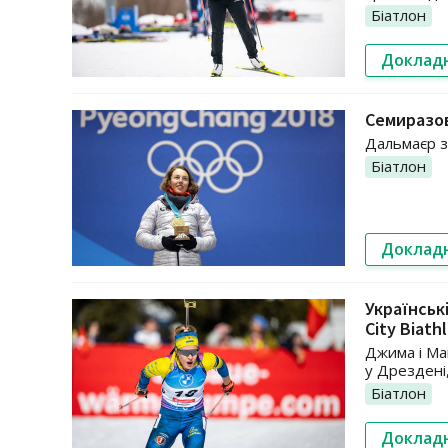
Біатлон
Доклад
Семиразов
Дальмаєр зн
Біатлон
Доклад
Українськ
City Biath
Джима і Ман
у Дрездені
Біатлон
Доклад