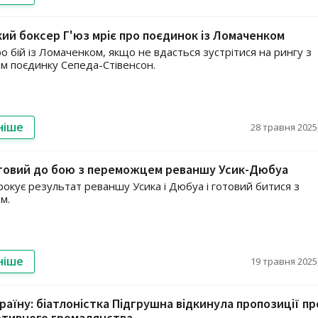
ий боксер Г'юз мріє про поєдинок із Ломаченком
ро бій із Ломаченком, якщо не вдасться зустрітися на рингу з
 поєдинку Сепеда-Стівенсон.
ніше
28 травня 2025,
отовий до бою з переможцем реваншу Усик-Дюбуа
рокує результат реваншу Усика і Дюбуа і готовий битися з
м.
ніше
19 травня 2025,
аїну: біатлоністка Підгрушна відкинула пропозиції пр
ртивного громадянства