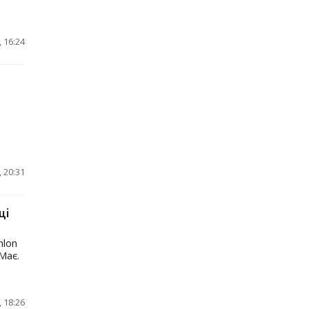
 16:24
 20:31
ці
hlon
Має.
 18:26