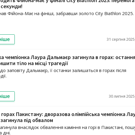
одить Фійона-Має у фіналі City Biathlon 2025: перемога
і секунди!
ав Фійона-Має на фініші, забравши золото City Biathlon 2025.
ніше
31 серпня 2025,
ка чемпіонка Лаура Дальмаєр загинула в горах: останн
ишити тіло на місці трагедії
до заповіту Дальмаєр, її останки залишаться в горах після
дії.
ніше
30 липня 2025,
в горах Пакистану: дворазова олімпійська чемпіонка Ла
загинула під обвалом
агинула внаслідок обвалення каміння на горі в Пакистані, пош
 дні.