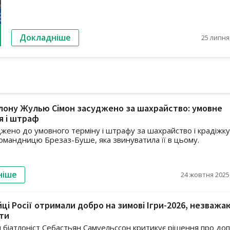
Докладніше
25 липня,
тлону Жулью Сімон засуджено за шахрайство: умовне
я і штраф
джено до умовного терміну і штрафу за шахрайство і крадіжку
командницю Брезаз-Буше, яка звинуватила її в цьому.
ніше
24 жовтня 2025,
йці Росії отримали добро на зимові Ігри-2026, незважа
ти
біатлоніст Себастьян Самуельссон критикує рішення про доп