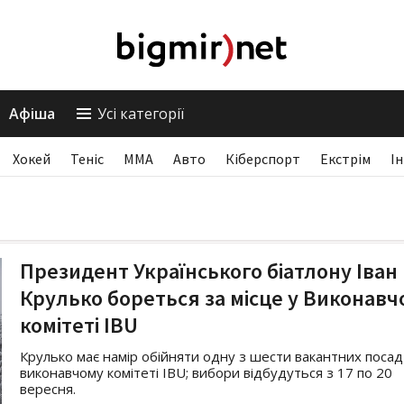
Афіша
Усі категорії
Хокей
Теніс
ММА
Авто
Кіберспорт
Екстрім
І
Президент Українського біатлону Іван
Крулько бореться за місце у Виконавч
комітеті IBU
Крулько має намір обійняти одну з шести вакантних посад
виконавчому комітеті IBU; вибори відбудуться з 17 по 20
вересня.