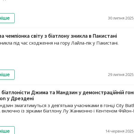
ніше
30 липня 2025,
а чемпіонка світу з біатлону зникла в Пакистані
икла під час сходження на гору Лайла-пік у Пакистані.
ніше
29 липня 2025,
і біатлоністи Джима та Мандзин у демонстраційній гон
lon у Дрездені
дзин змагатимуться з дев'ятьма учасниками в гонці City Biat
, включно із зірками біатлону Лу Жанмонно і Кентеном Фійон-
ніше
14 червня 2025,