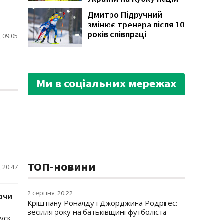
Дмитро Підручний
змінює тренера після 10
років співпраці
 09:05
Ми в соціальних мережах
ТОП-новини
 20:47
2 серпня, 20:22
ючи
Кріштіану Роналду і Джорджина Родрігес:
весілля року на батьківщині футболіста
уск