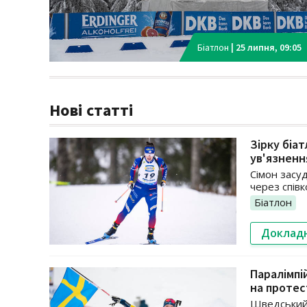
Біатлон
|
25 липня, 09:05
Нові статті
Зірку біа
ув'язненн
Сімон засу
через спів
Біатлон
Доклад
Паралімпі
на протес
Шведський 