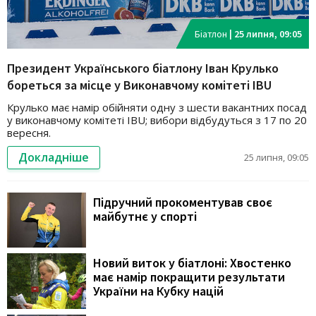
Біатлон
|
25 липня, 09:05
Президент Українського біатлону Іван Крулько
бореться за місце у Виконавчому комітеті IBU
Крулько має намір обійняти одну з шести вакантних посад
у виконавчому комітеті IBU; вибори відбудуться з 17 по 20
вересня.
Докладніше
25 липня, 09:05
Підручний прокоментував своє
майбутнє у спорті
Новий виток у біатлоні: Хвостенко
має намір покращити результати
України на Кубку націй