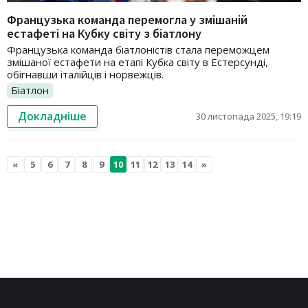
Французька команда перемогла у змішаній
естафеті на Кубку світу з біатлону
Французька команда біатлоністів стала переможцем
змішаної естафети на етапі Кубка світу в Естерсунді,
обігнавши італійців і норвежців.
Біатлон
Докладніше
30 листопада 2025, 19:19
«
5
6
7
8
9
10
11
12
13
14
»