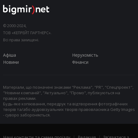
© 2000-2024,
ТОВ «КЕПРЕЙТ ПАРТНЕРС».
Всі права захищені.
Афіша
Нерухомість
Новини
Фінанси
Матеріали, що позначені знаками "Реклама", "PR", "Спецпроект",
"Новини компаній", "Актуально", "Промо", публікуються на
правах реклами.
Будь-яке копіювання, передрук та відтворення фотографічних
творів та/або аудіовізуальних творів правовласника Getty Images
- суворо забороняється.
Наші контакти та схема проїзду
|
Редакція
|
Зв'язатися з