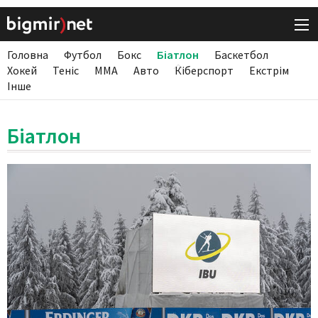
Головна
Футбол
Бокс
Біатлон
Баскетбол
Хокей
Теніс
ММА
Авто
Кіберспорт
Екстрім
Інше
Біатлон