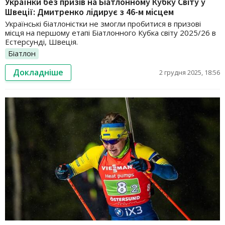
Українки без призів на Біатлонному Кубку Світу у
Швеції: Дмитренко лідирує з 46-м місцем
Українські біатлоністки не змогли пробитися в призові
місця на першому етапі Біатлонного Кубка світу 2025/26 в
Естерсунді, Швеція.
Біатлон
Докладніше
2 грудня 2025, 18:56