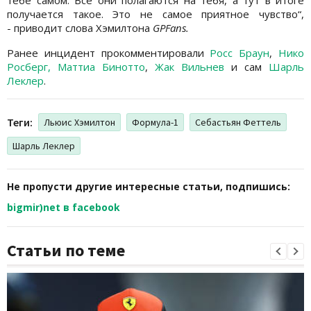
получается такое. Это не самое приятное чувство“,
- приводит слова Хэмилтона
GPFans.
Ранее инцидент прокомментировали
Росс Браун
,
Нико
Росберг,
Маттиа Бинотто
,
Жак Вильнев
и сам
Шарль
Леклер
.
Теги:
Льюис Хэмилтон
Формула-1
Себастьян Феттель
Шарль Леклер
Не пропусти другие интересные статьи, подпишись:
bigmir)net в facebook
Статьи по теме