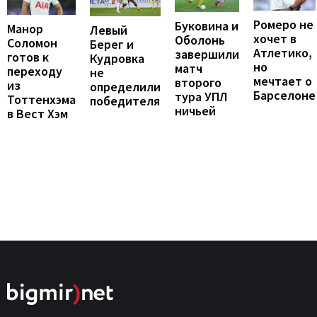
Ромеро не
Буковина и
Манор
Левый
хочет в
Оболонь
Соломон
Берег и
Атлетико,
завершили
готов к
Кудровка
но
матч
переходу
не
мечтает о
второго
из
определили
Барселоне
тура УПЛ
Тоттенхэма
победителя
ничьей
в Вест Хэм