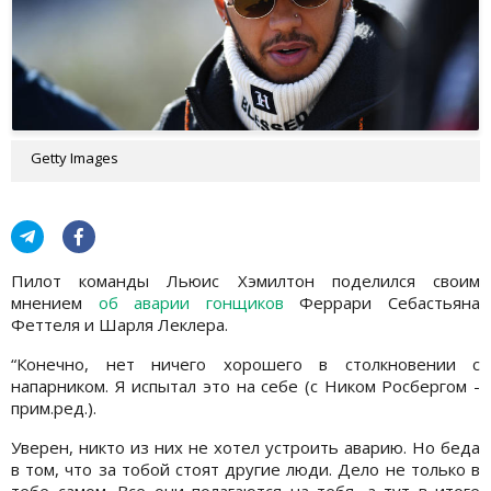
Getty Images
Пилот команды Льюис Хэмилтон поделился своим
мнением
об аварии гонщиков
Феррари Себастьяна
Феттеля и Шарля Леклера.
“Конечно, нет ничего хорошего в столкновении с
напарником. Я испытал это на себе (с Ником Росбергом -
прим.ред.).
Уверен, никто из них не хотел устроить аварию. Но беда
в том, что за тобой стоят другие люди. Дело не только в
тебе самом. Все они полагаются на тебя, а тут в итоге