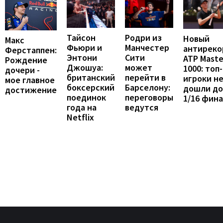
Тайсон
Родри из
Новый
Макс
Фьюри и
Манчестер
антиреко
Ферстаппен:
Энтони
Сити
ATP Maste
Рождение
Джошуа:
может
1000: топ-
дочери -
британский
перейти в
игроки н
мое главное
боксерский
Барселону:
дошли до
достижение
поединок
переговоры
1/16 фин
года на
ведутся
Netflix