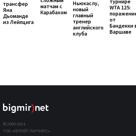
сложным
турнире
Ньюкаслу,
трансфер
матчам с
WTA 125:
новый
Яна
Карабахом
поражени
главный
Дьоманде
от
тренер
из Лейпцига
Бандекки 
английского
Варшаве
клуба
© 2000-2024,
ТОВ «КЕПРЕЙТ ПАРТНЕРС».