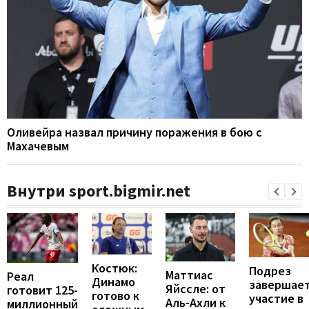
Оливейра назвал причину поражения в бою с
Махачевым
Внутри sport.bigmir.net
Костюк:
Подрез
Маттиас
Реал
Динамо
завершае
Яйссле: от
готовит 125-
готово к
участие в
Аль-Ахли к
миллионный