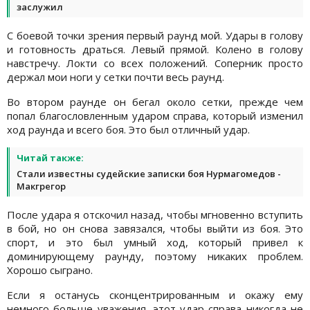
заслужил
С боевой точки зрения первый раунд мой. Удары в голову
и готовность драться. Левый прямой. Колено в голову
навстречу. Локти со всех положений. Соперник просто
держал мои ноги у сетки почти весь раунд.
Во втором раунде он бегал около сетки, прежде чем
попал благословленным ударом справа, который изменил
ход раунда и всего боя. Это был отличный удар.
Читай также:
Стали известны судейские записки боя Нурмагомедов -
Макгрегор
После удара я отскочил назад, чтобы мгновенно вступить
в бой, но он снова завязался, чтобы выйти из боя. Это
спорт, и это был умный ход, который привел к
доминирующему раунду, поэтому никаких проблем.
Хорошо сыграно.
Если я останусь сконцентрированным и окажу ему
немного больше уважения, этот удар справа никогда не