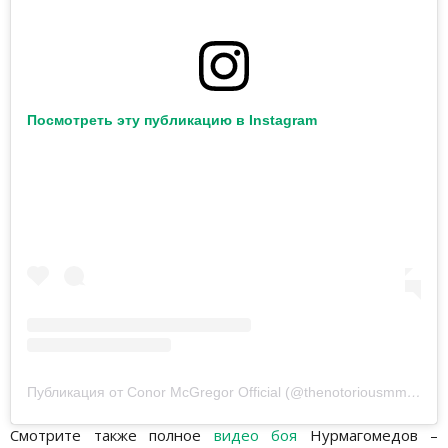
Посмотреть эту публикацию в Instagram
Публикация от Conor McGregor Official (@thenotoriousmma)
22 
Смотрите также полное
видео боя
Нурмагомедов –