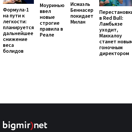
Исмаэль
Моуринью
Формула-1
Беннасер
ввел
Перестановк
на пути к
покидает
новые
в Red Bull:
легкости:
Милан
строгие
Ламбьязе
планируется
правила в
уходит,
дальнейшее
Реале
Маккалоу
снижение
станет новы
веса
гоночным
болидов
директором