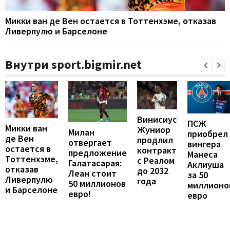
Микки ван де Вен остается в Тоттенхэме, отказав
Ливерпулю и Барселоне
Внутри sport.bigmir.net
Винисиус
ПСЖ
Микки ван
Жуниор
Милан
приобрел
де Вен
продлил
отвергает
вингера
остается в
контракт
предложение
Манеса
Тоттенхэме,
с Реалом
Галатасарая:
Аклиуша
отказав
до 2032
Леан стоит
за 50
Ливерпулю
года
50 миллионов
миллионо
и Барселоне
евро!
евро