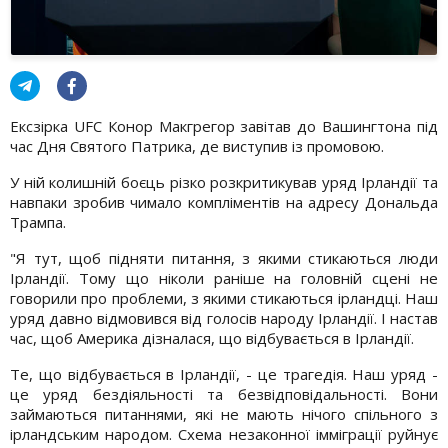
Ексзірка UFC Конор Макгрегор завітав до Вашингтона під
час Дня Святого Патрика, де виступив із промовою.
У ній колишній боєць різко розкритикував уряд Ірландії та
навпаки зробив чимало компліментів на адресу Дональда
Трампа.
"Я тут, щоб підняти питання, з якими стикаються люди
Ірландії. Тому що ніколи раніше на головній сцені не
говорили про проблеми, з якими стикаються ірландці. Наш
уряд давно відмовився від голосів народу Ірландії. І настав
час, щоб Америка дізналася, що відбувається в Ірландії.
Те, що відбувається в Ірландії, - це трагедія. Наш уряд -
це уряд бездіяльності та безвідповідальності. Вони
займаються питаннями, які не мають нічого спільного з
ірландським народом. Схема незаконної імміграції руйнує