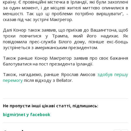
країну. Є провінційні містечка в Ірландії, які були захоплені
за один момент, і де місцеві жителі миттєво опинилися в
меншості. Так що ці проблеми потрібно вирішувати", -
сказав під час зустрічі Макгрегор.
Далі Конор також заявив, що приїхав до Вашингтона, щоб
трохи повчитися у Трампа, який його надихає. Як
повідомила прес-служба Білого дому, пізніше екс-боєць
зустрінеться з американським президентом.
Також раніше Конор Макгрегор заявив про своє бажання
балотуватися на пост президента Ірландії.
Також, нагадаємо, раніше Ярослав Амосов
здобув першу
перемогу
після відходу з Bellator.
Не пропусти інші цікаві статті, підпишись:
bigmir)net у facebook