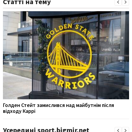
Статті на тему
Голден Стейт замислився над майбутнім після
відходу Каррі
Усередині sport.bigmir.net