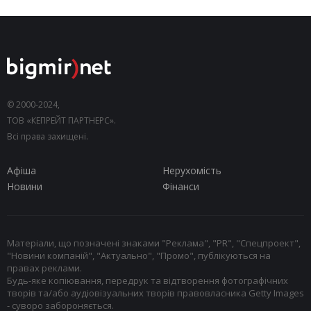
© 2000-2024,
ТОВ «КЕПРЕЙТ ПАРТНЕРС».
Всі права захищені.
Афіша
Нерухомість
Новини
Фінанси
Матеріали, що позначені знаками "Реклама", "PR", "Спецпроект",
"Новини компаній", "Актуально", "Промо", публікуються на
правах реклами.
Будь-яке копіювання, передрук та відтворення фотографічних
творів та/або аудіовізуальних творів правовласника Getty Images
- суворо забороняється.