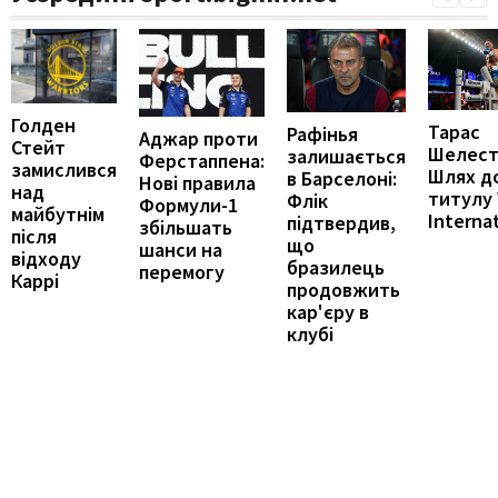
Голден
Тарас
Рафінья
Аджар проти
Стейт
Шелест
залишається
Ферстаппена:
замислився
Шлях д
в Барселоні:
Нові правила
над
титулу
Флік
Формули-1
майбутнім
Interna
підтвердив,
збільшать
після
що
шанси на
відходу
бразилець
перемогу
Каррі
продовжить
кар'єру в
клубі