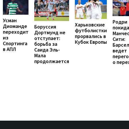
Усман
Родри
Харьковские
Диоманде
Боруссия
покид
футболистки
переходит
Дортмунд не
Манче
прорвались в
из
отступает:
Сити:
Кубок Европы
Спортинга
борьба за
Барсе
в АПЛ
Саида Эль-
ведет
Мала
перег
продолжается
о пере