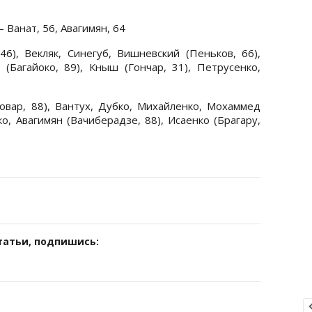
 Ванат, 56, Авагимян, 64
46), Векляк, Синегуб, Вишневский (Пеньков, 66),
 (Багайоко, 89), Кныш (Гончар, 31), Петрусенко,
овар, 88), Вантух, Дубко, Михайленко, Мохаммед
о, Авагимян (Вачиберадзе, 88), Исаенко (Брагару,
татьи, подпишись: