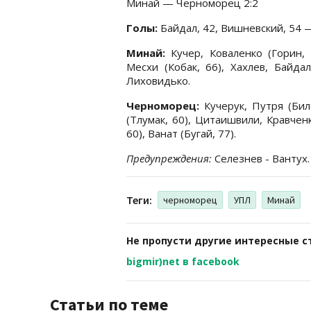
Минай — Черноморец 2:2
Голы:
Байдал, 42, Вишневский, 54 —
Минай:
Кучер, Коваленко (Горин, 
Месхи (Кобак, 66), Хахлев, Байдал
Лиховидько.
Черноморец:
Кучерук, Путря (Бил
(Тлумак, 60), Цитаишвили, Кравченк
60), Ванат (Бугай, 77).
Предупреждения:
Селезнев - Вантух.
Теги:
черноморец
УПЛ
Минай
Не пропусти другие интересные с
bigmir)net в facebook
Статьи по теме