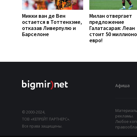
Микки ван де Вен
Милан отвергает
остается в Тоттенхэме,
предложение
отказав Ливерпулю и
Галатасарая: Леан
Барселоне
стоит 50 миллионо
евро!
Афиша
Материалы,
© 2000-2024,
рекламы.
ТОВ «КЕПРЕЙТ ПАРТНЕРС».
Любое коп
Все права защищены.
правооблад