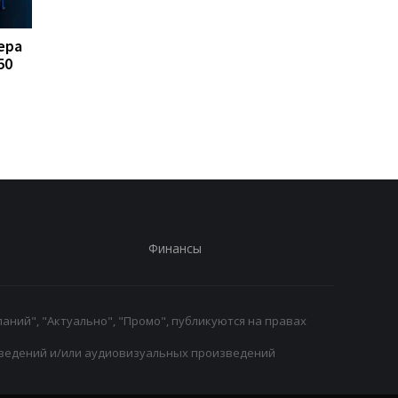
ера
FA отказывается
Реал Мадрид рискуе
50
поддерживать
потерять Родри:
президента ФИФА
Барселона вступает 
Инфантино: Утрата
игру
доверия
Финансы
аний", "Актуально", "Промо", публикуются на правах
ведений и/или аудиовизуальных произведений