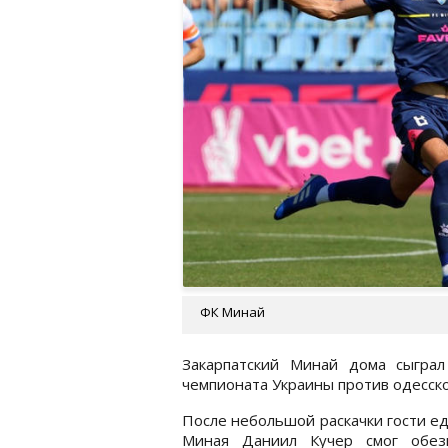
ФК Минай
Закарпатский Минай дома сыгра
чемпионата Украины против одесск
После небольшой раскачки гости ед
Миная Даниил Кучер смог обез