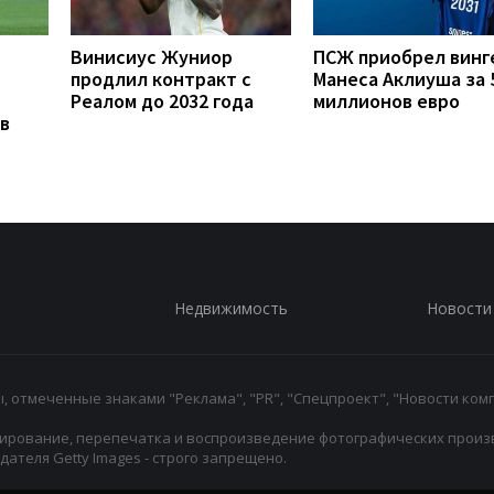
Винисиус Жуниор
ПСЖ приобрел винг
продлил контракт с
Манеса Аклиуша за 
Реалом до 2032 года
миллионов евро
в
Недвижимость
Новости
 отмеченные знаками "Реклама", "PR", "Спецпроект", "Новости комп
ирование, перепечатка и воспроизведение фотографических произ
ателя Getty Images - строго запрещено.