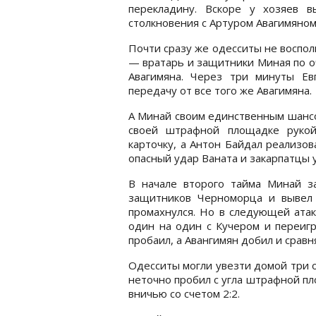
перекладину. Вскоре у хозяев 
столкновения с Артуром Авагимяном
Почти сразу же одесситы не воспо
— вратарь и защитники Миная по о
Авагимяна. Через три минуты Ев
передачу от все того же Авагимяна.
А Минай своим единственным шансо
своей штрафной площадке рукой
карточку, а Антон Байдал реализо
опасный удар Ваната и закарпатцы 
В начале второго тайма Минай 
защитников Черноморца и вывел
промахнулся. Но в следующей ата
один на один с Кучером и переигр
пробаил, а Авангимян добил и сравня
Одесситы могли увезти домой три о
неточно пробил с угла штрафной пл
вничью со счетом 2:2.