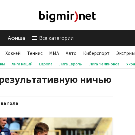
о
Афиша
Все категории
Хоккей
Теннис
ММА
Авто
Киберспорт
Экстрим
аны
Лига наций
Европа
Лига Европы
Лига Чемпионов
Укр
 результативную ничью
ва гола