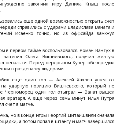
вынужденно закончил игру Данила Кныш после
.
льзовались еще одной возможностью открыть счет
череди справились с ударами Владислава Ваната и
гений Исаенко точно, но из оффсайда замкнул
м в первом тайме воспользовался. Роман Вантух в
 зацепил Олега Вишневского, получил желтую
вал пенальти. Перед перерывом Кучер обезвредил
ушли в раздевалку лидерами.
забил еще один гол — Алексей Хахлев ушел от
 на ударную позицию Вишневского, который не
ке Черноморец один гол отыграл — Ванат вышел
ал вратаря. А еще через семь минут Илья Путря
л счет в матче.
чка, но в конце игры Георгий Цитаишвили сначала
ощадки, а потом попал в штангу и матч завершился