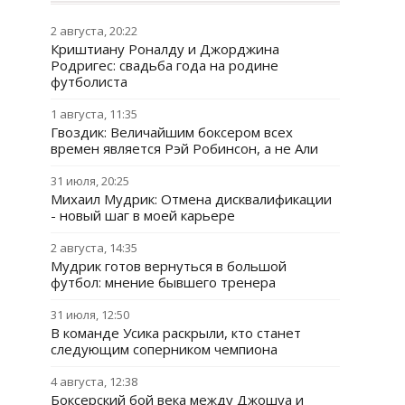
2 августа, 20:22
Криштиану Роналду и Джорджина
Родригес: свадьба года на родине
футболиста
1 августа, 11:35
Гвоздик: Величайшим боксером всех
времен является Рэй Робинсон, а не Али
31 июля, 20:25
Михаил Мудрик: Отмена дисквалификации
- новый шаг в моей карьере
2 августа, 14:35
Мудрик готов вернуться в большой
футбол: мнение бывшего тренера
31 июля, 12:50
В команде Усика раскрыли, кто станет
следующим соперником чемпиона
4 августа, 12:38
Боксерский бой века между Джошуа и