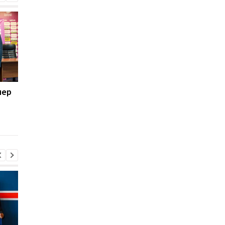
нер
Игрок Александрии
НАБУ задержало
продолжит карьеру в
владельца Черномо
США
Кауфмана