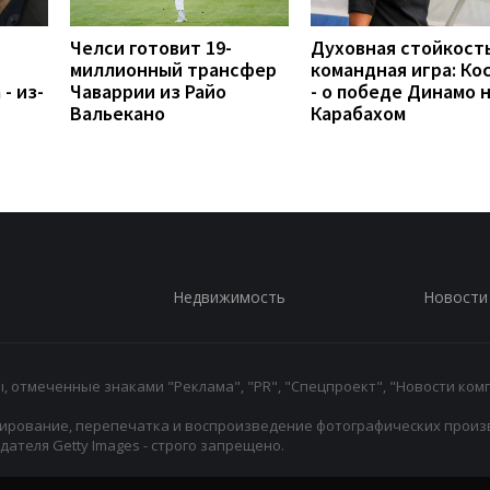
Челси готовит 19-
Духовная стойкость
миллионный трансфер
командная игра: Ко
- из-
Чаваррии из Райо
- о победе Динамо 
Вальекано
Карабахом
Недвижимость
Новости
 отмеченные знаками "Реклама", "PR", "Спецпроект", "Новости комп
ирование, перепечатка и воспроизведение фотографических произ
ателя Getty Images - строго запрещено.