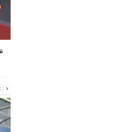
УАФ продлила
Бывший тренер
й
контракты Нагорняка и
Шахтера хочет
Ротаня, который
возглавить сборную
возглавил Александрию
Украины