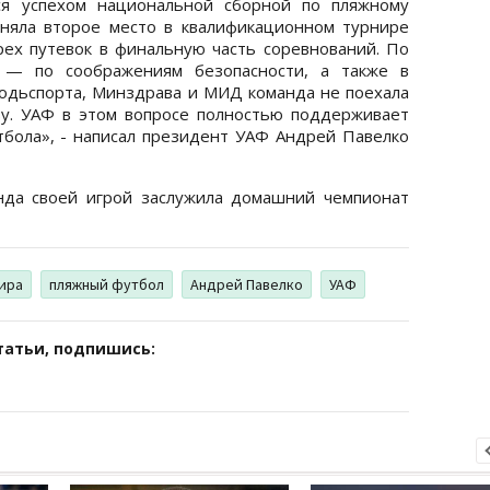
ся успехом национальной сборной по пляжному
аняла второе место в квалификационном турнире
ех путевок в финальную часть соревнований. По
и — по соображениям безопасности, а также в
одьспорта, Минздрава и МИД команда не поехала
ву. УАФ в этом вопросе полностью поддерживает
тбола», - написал президент УАФ Андрей Павелко
нда своей игрой заслужила домашний чемпионат
ира
пляжный футбол
Андрей Павелко
УАФ
татьи, подпишись: