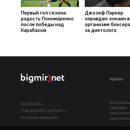
Первый гол сезона:
Джозеф Паркер
радость Пономаренко
оправдан: кокаин в
после победы над
организме боксера 
Карабахом
за диетолога
Афиша
Материалы,
© 2000-2024,
рекламы.
ТОВ «КЕПРЕЙТ ПАРТНЕРС».
Любое коп
Все права защищены.
правооблад