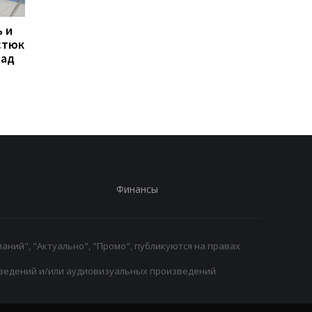
 и
Свитолина разгромила
Марта Костюк
стюк
Потапову, пробившись в
пробивается в 1/8
над
1/8 финала WTA в
финала WTA 1000 в
Торонто
Торонто, обыграв
Мэдисон Киз
Финансы
аний", "Актуально", "Промо", публикуются на правах
ведений и/или аудиовизуальных произведений