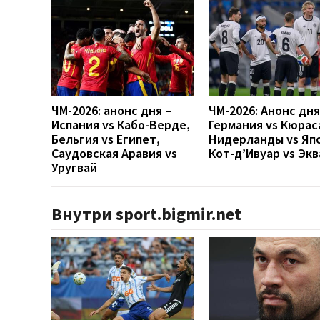
ЧМ-2026: анонс дня –
ЧМ-2026: Анонс дн
Испания vs Кабо-Верде,
Германия vs Кюрас
Бельгия vs Египет,
Нидерланды vs Яп
Саудовская Аравия vs
Кот-д’Ивуар vs Эк
Уругвай
Внутри sport.bigmir.net