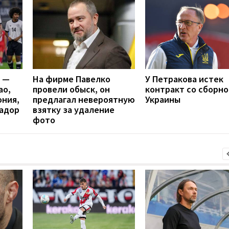
я —
На фирме Павелко
У Петракова истек
ао,
провели обыск, он
контракт со сборно
ония,
предлагал невероятную
Украины
вадор
взятку за удаление
фото