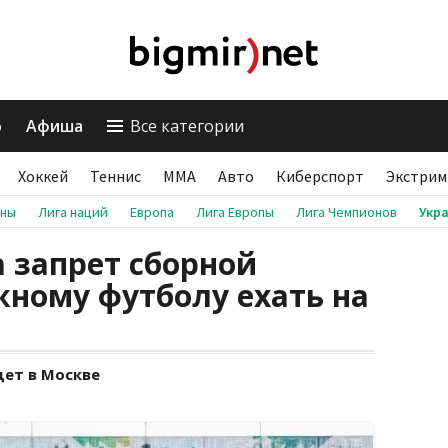
о
Афиша
Все категории
Хоккей
Теннис
ММА
Авто
Киберспорт
Экстрим
аны
Лига наций
Европа
Лига Европы
Лига Чемпионов
Укр
 запрет сборной
ному футболу ехать на
дет в Москве