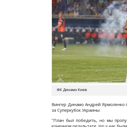
ФК Динамо Киев
Вингер Динамо Андрей Ярмоленко 
за Суперкубок Украины:
"План был победить, но мы пропус
конечном результате. Но у нас был