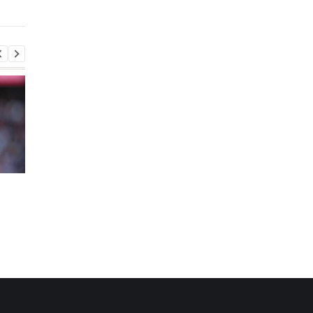
Перестановки в Red
Гранада расторгает
Bull: Ламбьязе уходит,
контракт с вратарем
Маккалоу станет новым
Люкой Зиданом
гоночным директором