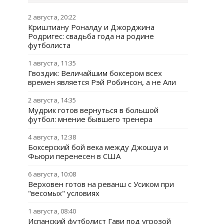
2 августа, 20:22
Криштиану Роналду и Джорджина
Родригес: свадьба года на родине
футболиста
1 августа, 11:35
Гвоздик: Величайшим боксером всех
времен является Рэй Робинсон, а не Али
2 августа, 14:35
Мудрик готов вернуться в большой
футбол: мнение бывшего тренера
4 августа, 12:38
Боксерский бой века между Джошуа и
Фьюри перенесен в США
6 августа, 10:08
Верховен готов на реванш с Усиком при
"весомых" условиях
1 августа, 08:40
Испанский футболист Гави под угрозой