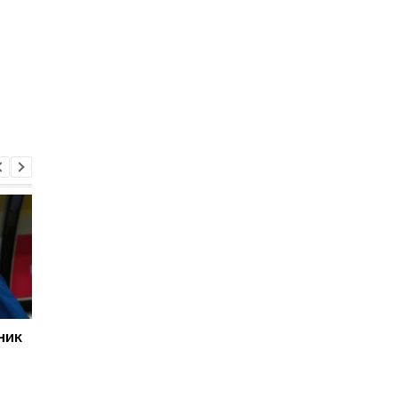
ник
Арсенал прислал
Шахтер установил ц
Шахтеру новое
на своего защитник
предложение по
для Интернасьонала
Мудрику