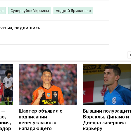
ев
Суперкубок Украины
Андрей Ярмоленко
татьи, подпишись:
я —
Шахтер объявил о
Бывший полузащит
ао,
подписании
Ворсклы, Динамо и
ония,
венесуэльского
Днепра завершил
вадор
нападающего
карьеру