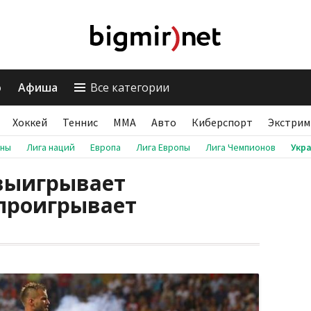
о
Афиша
Все категории
Хоккей
Теннис
ММА
Авто
Киберспорт
Экстрим
аны
Лига наций
Европа
Лига Европы
Лига Чемпионов
Укр
 выигрывает
 проигрывает