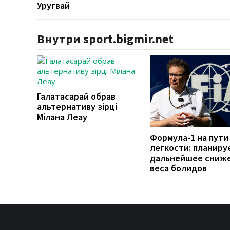
Уругвай
Внутри sport.bigmir.net
Галатасарай обрав
альтернативу зірці
Мілана Леау
Формула-1 на пути
легкости: планиру
дальнейшее сниж
веса болидов