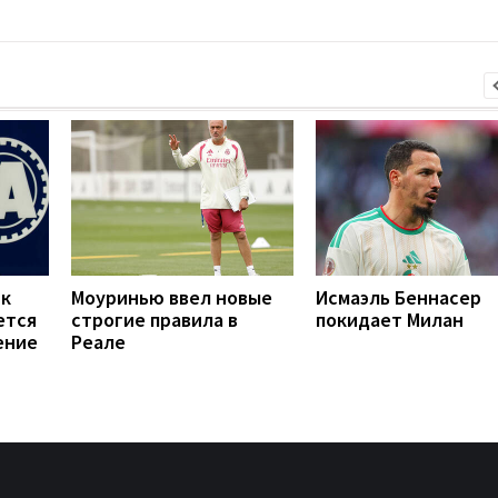
 к
Моуринью ввел новые
Исмаэль Беннасер
ется
строгие правила в
покидает Милан
ение
Реале