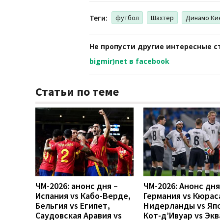
Теги:
футбол
Шахтер
Динамо Ки
Не пропусти другие интересные с
bigmir)net в facebook
Статьи по теме
ЧМ-2026: анонс дня –
ЧМ-2026: Анонс дн
Испания vs Кабо-Верде,
Германия vs Кюрас
Бельгия vs Египет,
Нидерланды vs Яп
Саудовская Аравия vs
Кот-д’Ивуар vs Эк