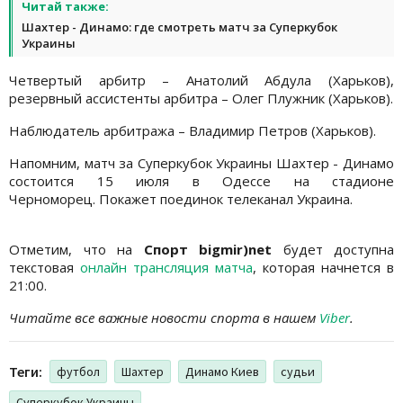
Читай также:
Шахтер - Динамо: где смотреть матч за Суперкубок
Украины
Четвертый арбитр – Анатолий Абдула (Харьков),
резервный ассистенты арбитра – Олег Плужник (Харьков).
Наблюдатель арбитража – Владимир Петров (Харьков).
Н
апомним, матч за Суперкубок Украины Шахтер - Динамо
состоится 15 июля в Одессе на стадионе
Черноморец.
Покажет поединок телеканал Украина.
Отметим, что на
Спорт bigmir)net
будет доступна
текстовая
онлайн трансляция матча
, которая начнется в
21:00.
Читайте все важные новости спорта в нашем
Viber
.
Теги:
футбол
Шахтер
Динамо Киев
судьи
Суперкубок Украины