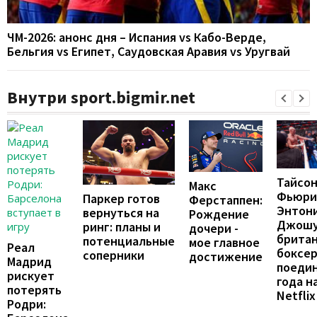
ЧМ-2026: анонс дня – Испания vs Кабо-Верде,
Бельгия vs Египет, Саудовская Аравия vs Уругвай
Внутри sport.bigmir.net
Тайсо
Макс
Фьюри
Паркер готов
Ферстаппен:
Энтон
вернуться на
Рождение
Джошу
ринг: планы и
дочери -
брита
потенциальные
мое главное
Реал
боксе
соперники
достижение
Мадрид
поеди
рискует
года н
потерять
Netflix
Родри: