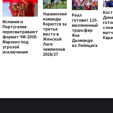
Кост
Украинские
Реал
Дин
команды
готовит 125-
Испания и
гото
борются за
миллионный
Португалия
сло
третье
трансфер
пересматривают
матч
место в
Яна
формат ЧМ-2030:
Кара
Женской
Дьоманде
Марокко под
Лиге
из Лейпцига
угрозой
чемпионов
исключения
2026/27