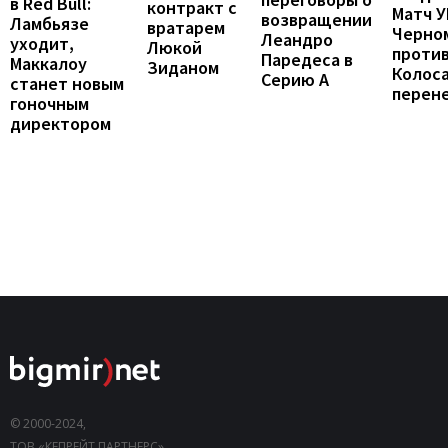
в Red Bull:
контракт с
Матч 
возвращении
Ламбьязе
вратарем
Черно
Леандро
уходит,
Люкой
проти
Паредеса в
Маккалоу
Зиданом
Колос
Серию А
станет новым
перен
гоночным
директором
© 2000-2024,
ТОВ «КЕПРЕЙТ ПАРТНЕРС».