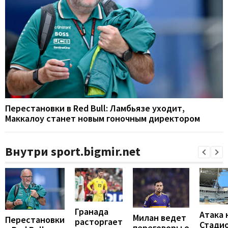
Перестановки в Red Bull: Ламбьязе уходит,
Маккалоу станет новым гоночным директором
Внутри sport.bigmir.net
Гранада
Атака 
Милан ведет
Перестановки
расторгает
Стадио
переговоры о