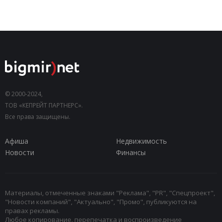
© 2000-2024,
ТОВ «КЕПРЕЙТ ПАРТНЕРС».
Все права защищены.
Афиша
Недвижимость
Новости
Финансы
Материалы, отмеченные знаками "Реклама", "PR", "Спецпроект",
"Новости компаний", "Актуально", "Промо", публикуются на
правах рекламы.
Любое копирование, перепечатка и воспроизведение