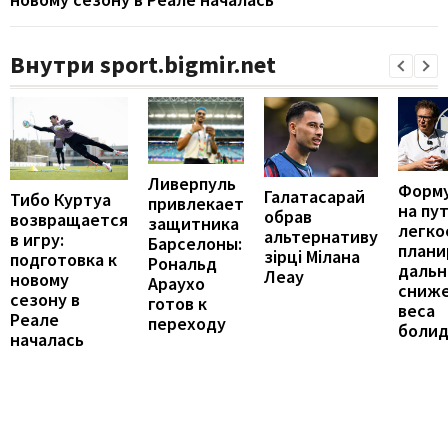
Внутри sport.bigmir.net
Ливерпуль
Форму
Галатасарай
Тибо Куртуа
привлекает
на пут
обрав
возвращается
защитника
легко
альтернативу
в игру:
Барселоны:
плани
зірці Мілана
подготовка к
Рональд
даль
Леау
новому
Араухо
сниж
сезону в
готов к
веса
Реале
переходу
болид
началась