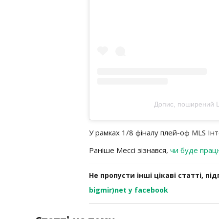
Допис, поширений L
У рамках 1/8 фіналу плей-оф MLS Інте
Раніше Мессі зізнався,
чи буде прац
Не пропусти інші цікаві статті, пі
bigmir)net у facebook