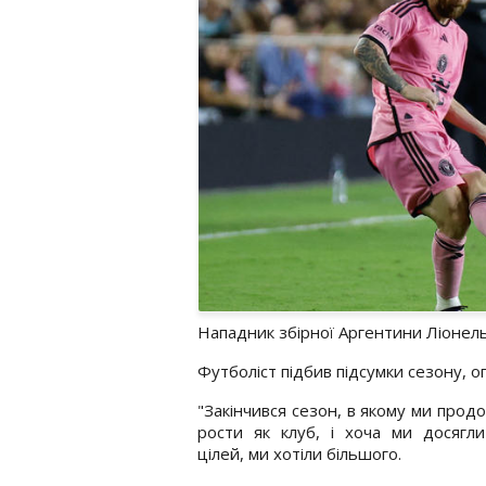
Нападник збірної Аргентини Ліонель
Футболіст підбив підсумки сезону, о
"Закінчився сезон, в якому ми прод
рости як клуб, і хоча ми досягл
цілей, ми хотіли більшого.