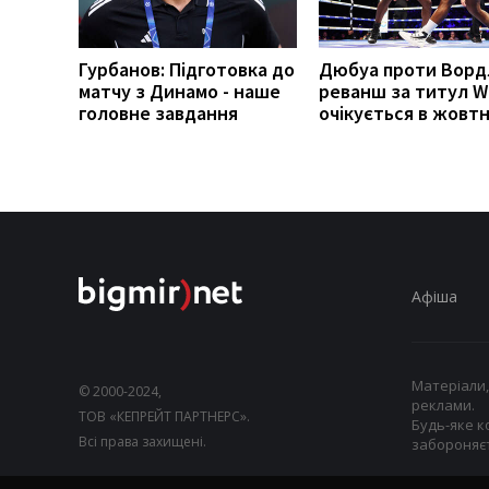
Гурбанов: Підготовка до
Дюбуа проти Вордл
матчу з Динамо - наше
реванш за титул 
головне завдання
очікується в жовтн
Афіша
Матеріали,
© 2000-2024,
реклами.
ТОВ «КЕПРЕЙТ ПАРТНЕРС».
Будь-яке к
Всі права захищені.
забороняєт