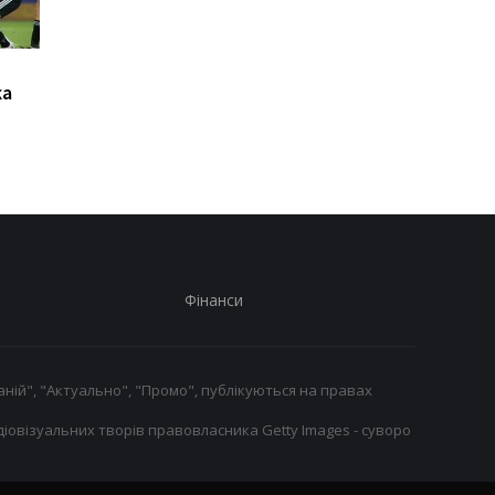
Джозефа Паркера
Челсі готує 19-
ка
виправдано: кокаїн в
мільйонний трансфе
організмі боксера -
Чаваррії з Райо
через дієтолога
Вальєкано
Фінанси
ній", "Актуально", "Промо", публікуються на правах
іовізуальних творів правовласника Getty Images - суворо