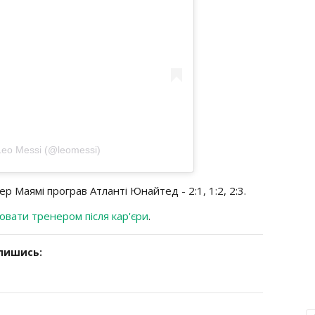
eo Messi (@leomessi)
р Маямі програв Атланті Юнайтед - 2:1, 1:2, 2:3.
ювати тренером після кар'єри
.
дпишись: