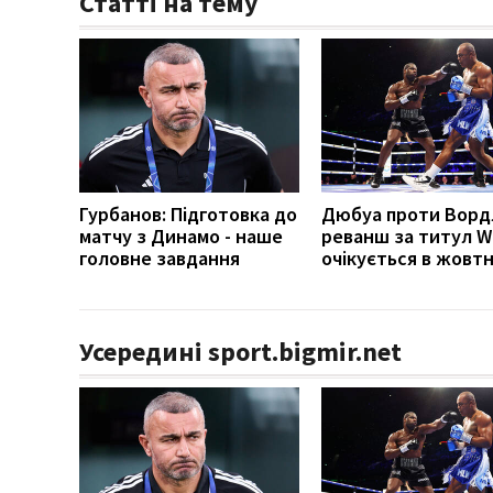
Статті на тему
Гурбанов: Підготовка до
Дюбуа проти Вордл
матчу з Динамо - наше
реванш за титул 
головне завдання
очікується в жовтн
Усередині sport.bigmir.net