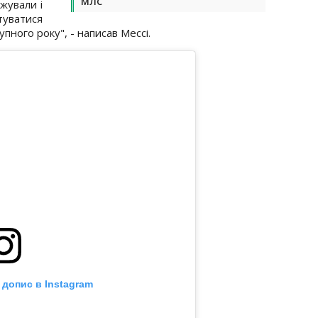
МЛС
джували і
туватися
пного року", - написав Мессі.
 допис в Instagram