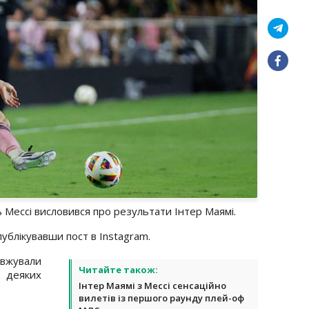
 Мессі висловився про результати Інтер Маямі.
публікувавши пост в Instagram.
овжували
Читайте також:
и деяких
Інтер Маямі з Мессі сенсаційно
вилетів із першого раунду плей-оф