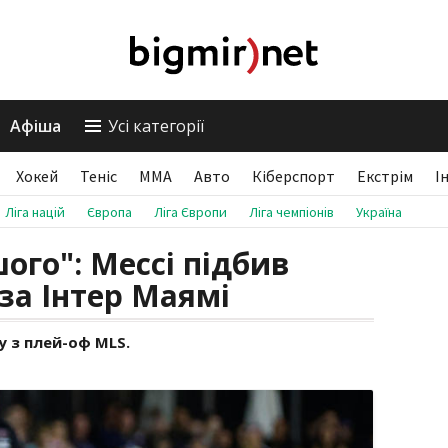
Афіша
Усі категорії
Хокей
Теніс
ММА
Авто
Кіберспорт
Екстрім
І
Ліга націй
Європа
Ліга Європи
Ліга чемпіонів
Україна
ого": Мессі підбив
за Інтер Маямі
 з плей-оф MLS.