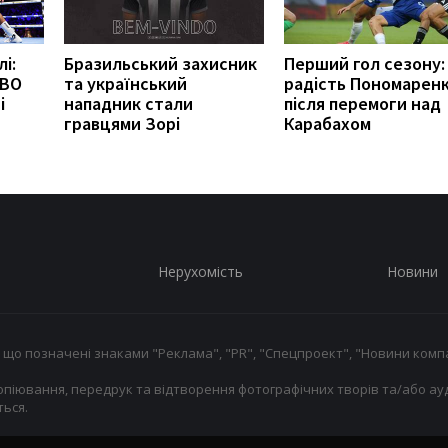
і:
Бразильський захисник
Перший гол сезону:
WBO
та український
радість Пономарен
і
нападник стали
після перемоги над
гравцями Зорі
Карабахом
Нерухомість
Новини
 що позначені знаками "Реклама", "PR", "Спецпроект", "Новини компа
опіювання, передрук та відтворення фотографічних творів та/або ауд
ься.