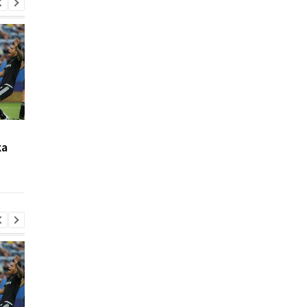
Джозефа Паркера
Челсі готує 19-
ка
виправдано: кокаїн в
мільйонний трансфе
організмі боксера -
Чаваррії з Райо
через дієтолога
Вальєкано