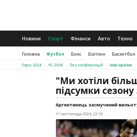
Новини
Спорт
Фінанси
Авто
Техно
Головна
Футбол
Бокс
Біатлон
Баскетбол
Євро-2024
ЧС-2026
Ліга конференцій
Інші країни
"Ми хотіли більш
підсумки сезону 
Аргентинець засмучений вильоту
11 листопада 2024, 22:16