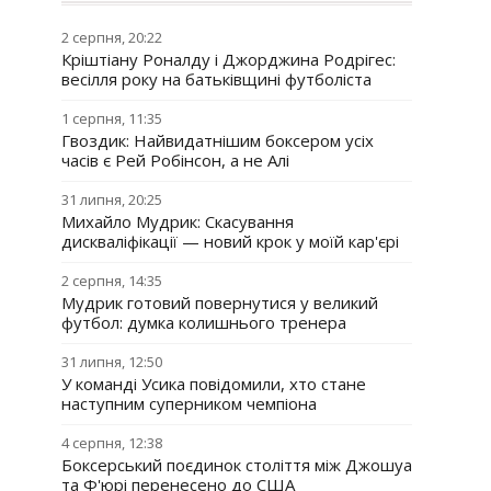
2 серпня, 20:22
Кріштіану Роналду і Джорджина Родрігес:
весілля року на батьківщині футболіста
1 серпня, 11:35
Гвоздик: Найвидатнішим боксером усіх
часів є Рей Робінсон, а не Алі
31 липня, 20:25
Михайло Мудрик: Скасування
дискваліфікації — новий крок у моїй кар'єрі
2 серпня, 14:35
Мудрик готовий повернутися у великий
футбол: думка колишнього тренера
31 липня, 12:50
У команді Усика повідомили, хто стане
наступним суперником чемпіона
4 серпня, 12:38
Боксерський поєдинок століття між Джошуа
та Ф'юрі перенесено до США