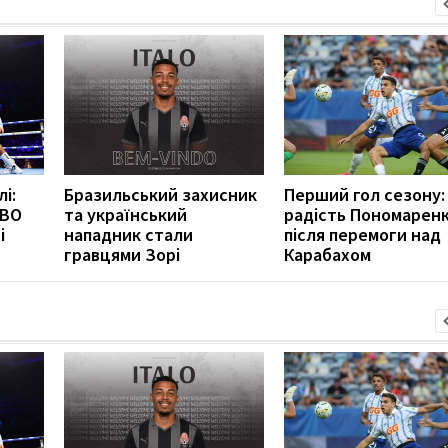
і:
Бразильський захисник
Перший гол сезону:
WBO
та український
радість Пономарен
і
нападник стали
після перемоги над
гравцями Зорі
Карабахом