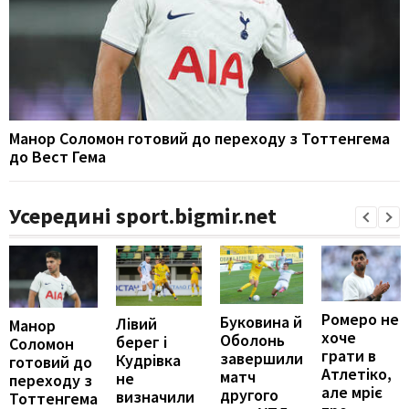
Манор Соломон готовий до переходу з Тоттенгема
до Вест Гема
Усередині sport.bigmir.net
Ромеро не
Буковина й
Лівий
Манор
хоче
Оболонь
берег і
Соломон
грати в
завершили
Кудрівка
готовий до
Атлетіко,
матч
не
переходу з
але мріє
другого
визначили
Тоттенгема