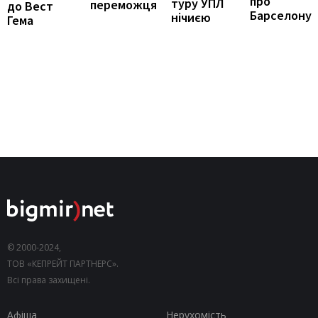
про
туру УПЛ
переможця
до Вест
Барселону
нічиєю
Гема
© 2000-2024,
ТОВ «КЕПРЕЙТ ПАРТНЕРС».
Всі права захищені.
Афіша
Нерухомість