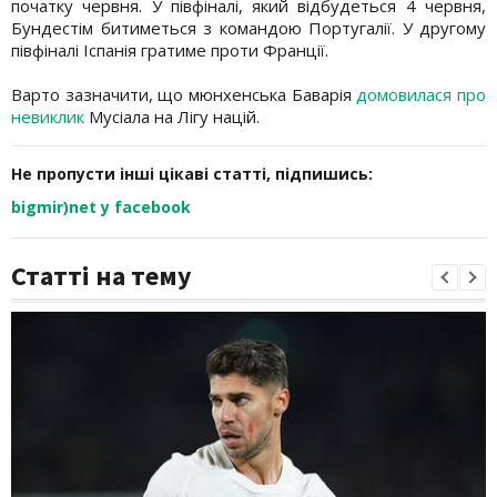
початку червня. У півфіналі, який відбудеться 4 червня,
Бундестім битиметься з командою Португалії. У другому
півфіналі Іспанія гратиме проти Франції.
Варто зазначити, що мюнхенська Баварія
домовилася про
невиклик
Мусіала на Лігу націй.
Не пропусти інші цікаві статті, підпишись:
bigmir)net у facebook
Статті на тему