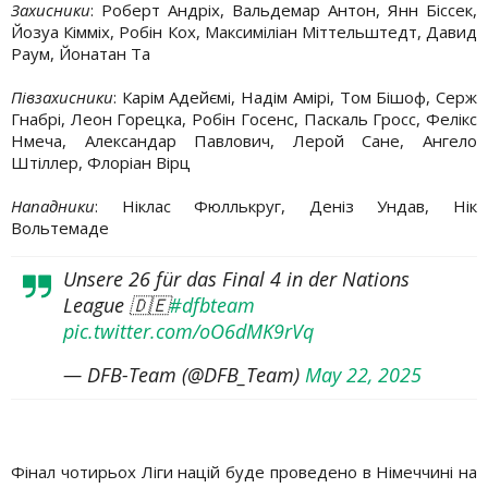
Захисники
: Роберт Андріх, Вальдемар Антон, Янн Біссек,
Йозуа Кімміх, Робін Кох, Максиміліан Міттельштедт, Давид
Раум, Йонатан Та
Півзахисники
: Карім Адейємі, Надім Амірі, Том Бішоф, Серж
Гнабрі, Леон Горецка, Робін Госенс, Паскаль Гросс, Фелікс
Нмеча, Александар Павлович, Лерой Сане, Ангело
Штіллер, Флоріан Вірц
Нападники
: Ніклас Фюллькруг, Деніз Ундав, Нік
Вольтемаде
Unsere 26 für das Final 4 in der Nations
League 🇩🇪
#dfbteam
pic.twitter.com/oO6dMK9rVq
— DFB-Team (@DFB_Team)
May 22, 2025
Фінал чотирьох Ліги націй буде проведено в Німеччині на