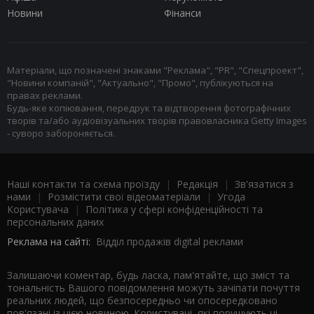
Новини
Фінанси
Матеріали, що позначені знаками "Реклама", "PR", "Спецпроект",
"Новини компаній", "Актуально", "Промо", публікуються на
правах реклами.
Будь-яке копіювання, передрук та відтворення фотографічних
творів та/або аудіовізуальних творів правовласника Getty Images
- суворо забороняється.
Наші контакти та схема проїзду
|
Редакція
|
Зв'язатися з
нами
|
Розмістити свої відеоматеріали
|
Угода
Користувача
|
Політика у сфері конфіденційності та
персональних даних
Реклама на сайті:
Відділ продажів digital реклами
Залишаючи коментар, будь ласка, пам'ятайте, що зміст та
тональність Вашого повідомлення можуть зачіпати почуття
реальних людей, що безпосередньо чи опосередковано
пов'язані із цією новиною. Користувачі, які порушують ці