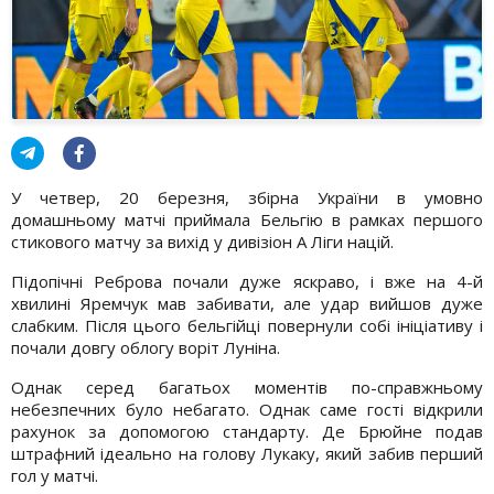
У четвер, 20 березня, збірна України в умовно
домашньому матчі приймала Бельгію в рамках першого
стикового матчу за вихід у дивізіон А Ліги націй.
Підопічні Реброва почали дуже яскраво, і вже на 4-й
хвилині Яремчук мав забивати, але удар вийшов дуже
слабким. Після цього бельгійці повернули собі ініціативу і
почали довгу облогу воріт Луніна.
Однак серед багатьох моментів по-справжньому
небезпечних було небагато. Однак саме гості відкрили
рахунок за допомогою стандарту. Де Брюйне подав
штрафний ідеально на голову Лукаку, який забив перший
гол у матчі.