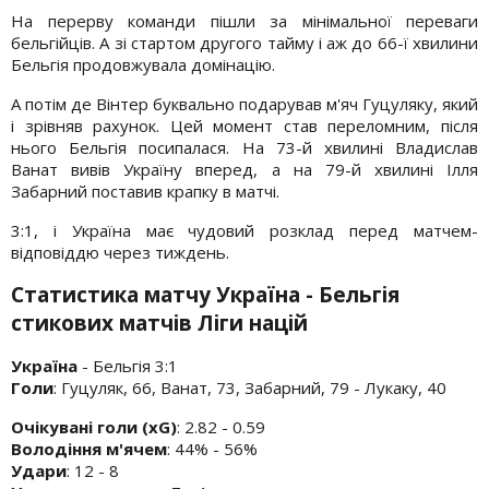
На перерву команди пішли за мінімальної переваги
бельгійців. А зі стартом другого тайму і аж до 66-ї хвилини
Бельгія продовжувала домінацію.
А потім де Вінтер буквально подарував м'яч Гуцуляку, який
і зрівняв рахунок. Цей момент став переломним, після
нього Бельгія посипалася. На 73-й хвилині Владислав
Ванат вивів Україну вперед, а на 79-й хвилині Ілля
Забарний поставив крапку в матчі.
3:1, і Україна має чудовий розклад перед матчем-
відповіддю через тиждень.
Статистика матчу Україна - Бельгія
стикових матчів Ліги націй
Україна
- Бельгія 3:1
Голи
: Гуцуляк, 66, Ванат, 73, Забарний, 79 - Лукаку, 40
Очікувані голи (xG)
: 2.82 - 0.59
Володіння м'ячем
: 44% - 56%
Удари
: 12 - 8