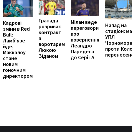
Гранада
Мілан веде
Кадрові
Напад на
розриває
переговори
зміни в Red
стадіон: м
контракт
про
Bull:
УПЛ
з
повернення
Ламб'язе
Чорномор
воротарем
Леандро
йде,
проти Кол
Люкою
Паредеса
Маккалоу
перенесен
Зіданом
до Серії А
стане
новим
гоночним
директором