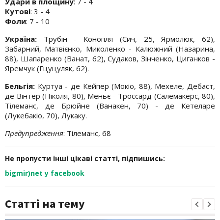
Удари в площину
: 7 - 4
Кутові
: 3 - 4
Фоли
: 7 - 10
Україна:
Трубін - Конопля (Сич, 25, Ярмолюк, 62),
Забарний, Матвієнко, Миколенко - Калюжний (Назарина,
88), Шапаренко (Ванат, 62), Судаков, Зінченко, Циганков -
Яремчук (Гцуцуляк, 62).
Бельгія:
Куртуа - де Кейпер (Мокіо, 88), Мехеле, Дебаст,
де Вінтер (Ніколя, 80), Меньє - Троссард (Салемакерс, 80),
Тілеманс, де Брюйне (Ванакен, 70) - де Кетеларе
(Лукебакіо, 70), Лукаку.
Предупредження
: Тілеманс, 68
Не пропусти інші цікаві статті, підпишись:
bigmir)net у facebook
Статті на тему