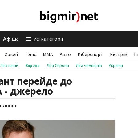
Афіша
Усі категорії
Хокей
Теніс
ММА
Авто
Кіберспорт
Екстрім
І
Ліга націй
Європа
Ліга Європи
Ліга чемпіонів
Україна
ант перейде до
А - джерело
олоньї.