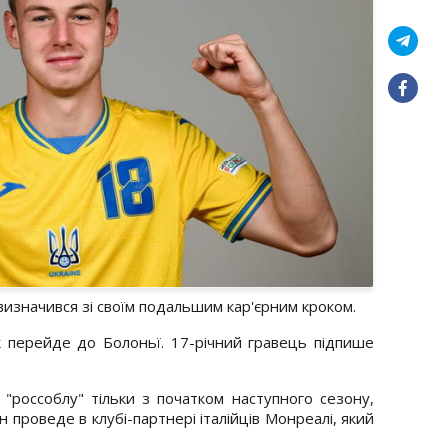
визначився зі своїм подальшим кар'єрним кроком.
к перейде до Болоньї. 17-річний гравець підпише
 "россоблу" тільки з початком наступного сезону,
ін проведе в клубі-партнері італійців Монреалі, який