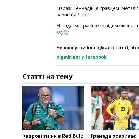
Наразі Геннадій є гравцем Металіст
забивши 1 гол.
Нагадаємо, раніше повідомлялося, 
клубу
.
Не пропусти інші цікаві статті, пі
bigmir)net у facebook
Статті на тему
Кадрові зміни в Red Bull:
Гранада розриває