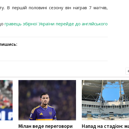
у. В першій половині сезону він награв 7 матчів,
що
гравець збірної України перейде до англійського
дпишись:
Мілан веде переговори
Напад на стадіон: м