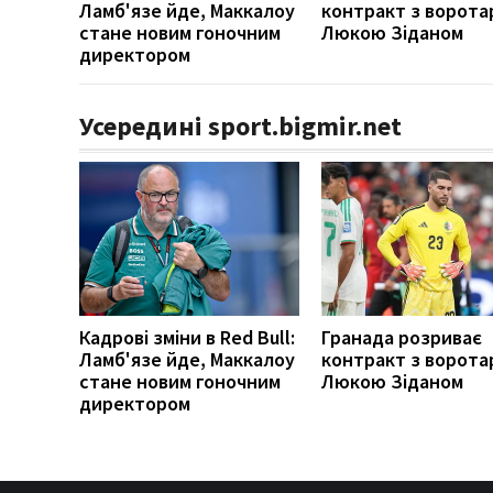
Ламб'язе йде, Маккалоу
контракт з ворота
стане новим гоночним
Люкою Зіданом
директором
Усередині sport.bigmir.net
Кадрові зміни в Red Bull:
Гранада розриває
Ламб'язе йде, Маккалоу
контракт з ворота
стане новим гоночним
Люкою Зіданом
директором