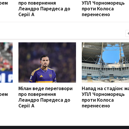
рем
про повернення
УПЛ Чорноморець
Леандро Паредеса до
проти Колоса
Серії А
перенесено
Мілан веде переговори
Напад на стадіон: м
рем
про повернення
УПЛ Чорноморець
Леандро Паредеса до
проти Колоса
Серії А
перенесено