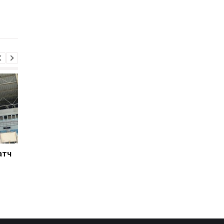
євро за Барколя:
стадіон Чорноморец
початок переговорів з
пошкоджено, є
ПСЖ
постраждалі
атч
Ліверпуль готує 115 млн
Росія атакує Одесу:
євро за Барколя:
стадіон Чорноморец
початок переговорів з
пошкоджено, є
ПСЖ
постраждалі