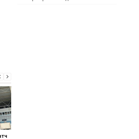
атч
Ліверпуль готує 115 млн
Росія атакує Одесу: