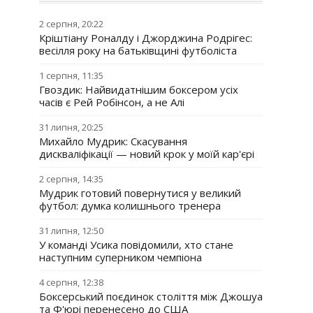
2 серпня, 20:22
Кріштіану Роналду і Джорджина Родрігес:
весілля року на батьківщині футболіста
1 серпня, 11:35
Гвоздик: Найвидатнішим боксером усіх
часів є Рей Робінсон, а не Алі
31 липня, 20:25
Михайло Мудрик: Скасування
дискваліфікації — новий крок у моїй кар'єрі
2 серпня, 14:35
Мудрик готовий повернутися у великий
футбол: думка колишнього тренера
31 липня, 12:50
У команді Усика повідомили, хто стане
наступним суперником чемпіона
4 серпня, 12:38
Боксерський поєдинок століття між Джошуа
та Ф'юрі перенесено до США