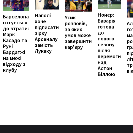
Нойєр:
Наполі
Барселона
Усик
Баварія
хоче
готується
Ал
розповів,
готова
підписати
до втрати:
го
за яких
до
зірку
Марк
ма
умов може
нового
Арсеналу
Касадо та
ро
завершити
сезону
замість
Руні
гр
кар'єру
після
Лукаку
Бардагжі
пі
перемоги
на межі
лі
над
відходу з
тр
Астон
клубу
ві
Віллою