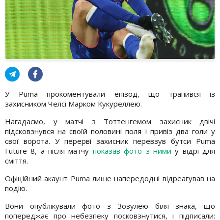
У Puma прокоментували епізод, що трапився із
захисником Челсі Марком Кукуреллею.
Нагадаємо, у матчі з Тоттенгемом захисник двічі
підсковзнувся на своїй половині поля і привіз два голи у
свої ворота. У перерві захисник перевзув бутси Puma
Future 8, а після матчу
показав фото з ними
у відрі для
сміття.
Офіційний акаунт Puma лише напередодні відреагував на
подію.
Вони опублікували фото з Зозулею біля знака, що
попереджає про небезпеку посковзнутися, і підписали: