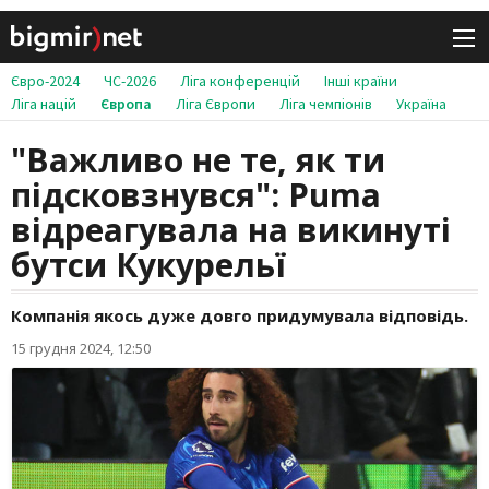
Євро-2024
ЧС-2026
Ліга конференцій
Інші країни
Ліга націй
Європа
Ліга Європи
Ліга чемпіонів
Україна
"Важливо не те, як ти
підсковзнувся": Puma
відреагувала на викинуті
бутси Кукурельї
Компанія якось дуже довго придумувала відповідь.
15 грудня 2024, 12:50