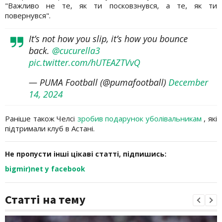
"Важливо не те, як ти посковзнувся, а те, як ти
повернувся".
It’s not how you slip, it’s how you bounce
back.
@cucurella3
pic.twitter.com/hUTEAZTVvQ
— PUMA Football (@pumafootball)
December
14, 2024
Раніше також Челсі
зробив подарунок уболівальникам
, які
підтримали клуб в Астані.
Не пропусти інші цікаві статті, підпишись:
bigmir)net у facebook
Статті на тему