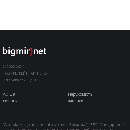
© 2000-2024,
ТОВ «КЕПРЕЙТ ПАРТНЕРС».
Всі права захищені.
Афіша
Нерухомість
Новини
Фінанси
Матеріали, що позначені знаками "Реклама", "PR", "Спецпроект",
"Новини компаній", "Актуально", "Промо", публікуються на