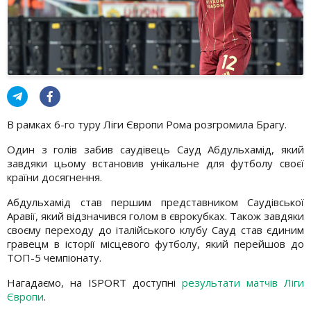
В рамках 6-го туру Ліги Європи Рома розгромила Брагу.
Один з голів забив саудівець Сауд Абдульхамід, який
завдяки цьому встановив унікальне для футболу своєї
країни досягнення.
Абдульхамід став першим представником Саудівської
Аравії, який відзначився голом в єврокубках. Також завдяки
своєму переходу до італійського клубу Сауд став єдиним
гравецм в історії місцевого футболу, який перейшов до
ТОП-5 чемпіонату.
Нагадаємо, на ISPORT доступні
результати матчів Ліги
Європи
.