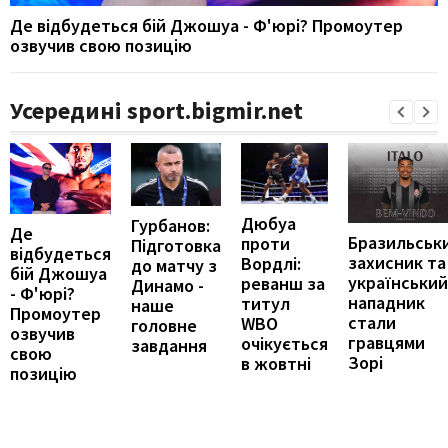
Де відбудеться бій Джошуа - Ф'юрі? Промоутер
озвучив свою позицію
Усередині sport.bigmir.net
Дюбуа
Гурбанов:
Де
Бразильськ
проти
Підготовка
відбудеться
захисник та
Вордлі:
до матчу з
бій Джошуа
український
реванш за
Динамо -
- Ф'юрі?
нападник
титул
наше
Промоутер
стали
WBO
головне
озвучив
гравцями
очікується
завдання
свою
Зорі
в жовтні
позицію