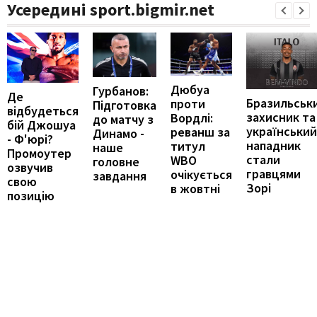
Усередині sport.bigmir.net
Дюбуа
Гурбанов:
Де
Бразильськ
проти
Підготовка
відбудеться
захисник та
Вордлі:
до матчу з
бій Джошуа
український
реванш за
Динамо -
- Ф'юрі?
нападник
титул
наше
Промоутер
стали
WBO
головне
озвучив
гравцями
очікується
завдання
свою
Зорі
в жовтні
позицію