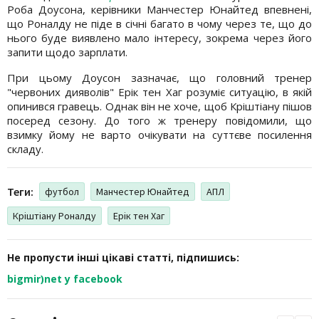
Роба Доусона, керівники Манчестер Юнайтед впевнені,
що Роналду не піде в січні багато в чому через те, що до
нього буде виявлено мало інтересу, зокрема через його
запити щодо зарплати.
При цьому Доусон зазначає, що головний тренер
"червоних дияволів" Ерік тен Хаг розуміє ситуацію, в якій
опинився гравець. Однак він не хоче, щоб Кріштіану пішов
посеред сезону. До того ж тренеру повідомили, що
взимку йому не варто очікувати на суттєве посилення
складу.
Теги:
футбол
Манчестер Юнайтед
АПЛ
Кріштіану Роналду
Ерік тен Хаг
Не пропусти інші цікаві статті, підпишись:
bigmir)net у facebook