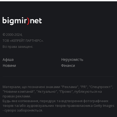
© 2000-2024,
ТОВ «КЕПРЕЙТ ПАРТНЕРС».
Всі права захищені.
Афіша
Нерухомість
Новини
Фінанси
Матеріали, що позначені знаками "Реклама", "PR", "Спецпроект",
"Новини компаній", "Актуально", "Промо", публікуються на
правах реклами.
Будь-яке копіювання, передрук та відтворення фотографічних
творів та/або аудіовізуальних творів правовласника Getty Images
- суворо забороняється.