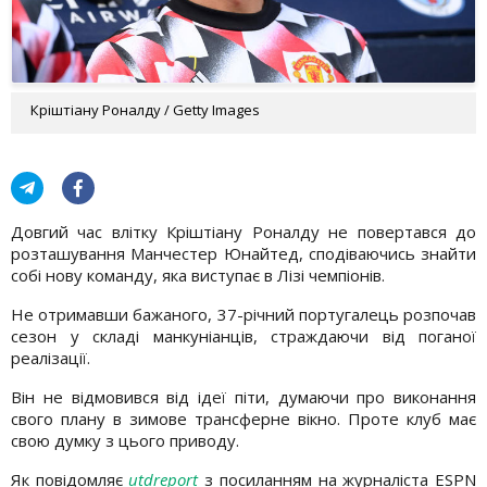
Кріштіану Роналду / Getty Images
Довгий час влітку Кріштіану Роналду не повертався до
розташування Манчестер Юнайтед, сподіваючись знайти
собі нову команду, яка виступає в Лізі чемпіонів.
Не отримавши бажаного, 37-річний португалець розпочав
сезон у складі манкуніанців, страждаючи від поганої
реалізації.
Він не відмовився від ідеї піти, думаючи про виконання
свого плану в зимове трансферне вікно. Проте клуб має
свою думку з цього приводу.
Як повідомляє
utdreport
з посиланням на журналіста ESPN