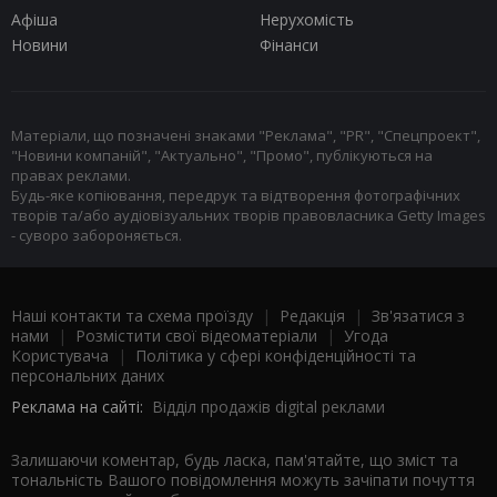
Афіша
Нерухомість
Новини
Фінанси
Матеріали, що позначені знаками "Реклама", "PR", "Спецпроект",
"Новини компаній", "Актуально", "Промо", публікуються на
правах реклами.
Будь-яке копіювання, передрук та відтворення фотографічних
творів та/або аудіовізуальних творів правовласника Getty Images
- суворо забороняється.
Наші контакти та схема проїзду
|
Редакція
|
Зв'язатися з
нами
|
Розмістити свої відеоматеріали
|
Угода
Користувача
|
Політика у сфері конфіденційності та
персональних даних
Реклама на сайті:
Відділ продажів digital реклами
Залишаючи коментар, будь ласка, пам'ятайте, що зміст та
тональність Вашого повідомлення можуть зачіпати почуття