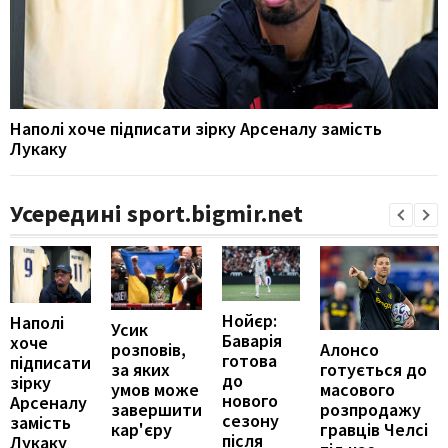
Наполі хоче підписати зірку Арсеналу замість
Лукаку
Усередині sport.bigmir.net
Нойєр:
Наполі
Усик
Баварія
хоче
Алонсо
розповів,
готова
підписати
готується до
за яких
до
зірку
масового
умов може
нового
Арсеналу
розпродажу
завершити
сезону
замість
гравців Челсі
кар'єру
після
Лукаку