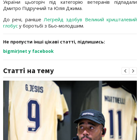
України цьогоріч під категорію ветеранів підпадали
Дмитро Підручний та Юлія Джима.
До речі, раніше
Легрейд здобув Великий кришталевий
глобус
у боротьбі з Бьо-молодшим.
Не пропусти інші цікаві статті, підпишись:
bigmir)net у facebook
Статті на тему