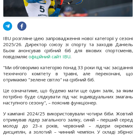
IBU розгляне ідею запровадження нової категорії у сезоні
2025/26. Директор союзу зі спорту та заходів Даніель
Бьом анонсував срібний біб для вікових спортсменів,
повідомляє
офіційний сайт IBU
.
"Ми обговоримо категорію понад 33 роки під час засідання
технічного комітету в травні, але переконані, що
отримаємо "зелене світло" на срібний біб.
Це означатиме, що будемо мати ще один залік, за яким
потрібно буде слідкувати під час індивідуальних змагань
наступного сезону", – пояснив функціонер.
У кампанії 2024/25 використовували чотири біби. Жовтий
отримував лідер загального заліку, синій – перший серед
молоді до 23-х років, червоний – лідери окремих
дисциплін, а золотий – чинний чемпіон. У складі збірної