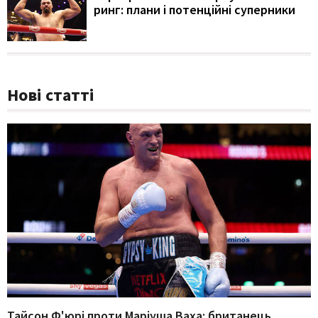
ринг: плани і потенційні суперники
Нові статті
Тайсон Ф'юрі проти Маріуша Ваха: британець