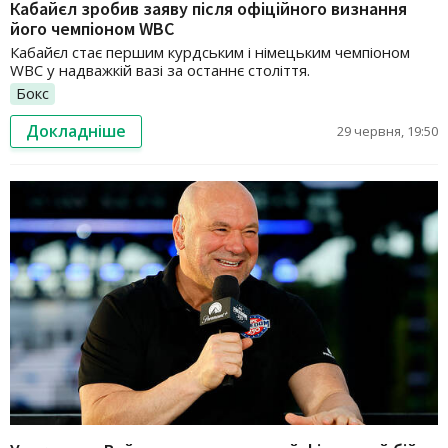
Кабайєл зробив заяву після офіційного визнання
його чемпіоном WBC
Кабайєл стає першим курдським і німецьким чемпіоном
WBC у надважкій вазі за останнє століття.
Бокс
Докладніше
29 червня, 19:50