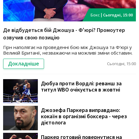
Бокс
|
Сьогодні, 15:00
Де відбудеться бій Джошуа - Ф'юрі? Промоутер
озвучив свою позицію
Гірн наполягає на проведенні бою між Джошуа та Ф'юрі у
Великій Британії, незважаючи на можливі зміни обставин.
Докладніше
Сьогодні, 15:00
Дюбуа проти Вордлі: реванш за
титул WBO очікується в жовтні
Джозефа Паркера виправдано:
кокаїн в організмі боксера - через
дієтолога
Паркер готовий повернутися на