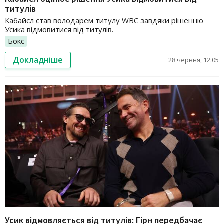
титулів
Кабайєл став володарем титулу WBC завдяки рішенню
Усика відмовитися від титулів.
Бокс
Докладніше
28 червня, 12:05
Усик відмовляється від титулів: Гірн передбачає