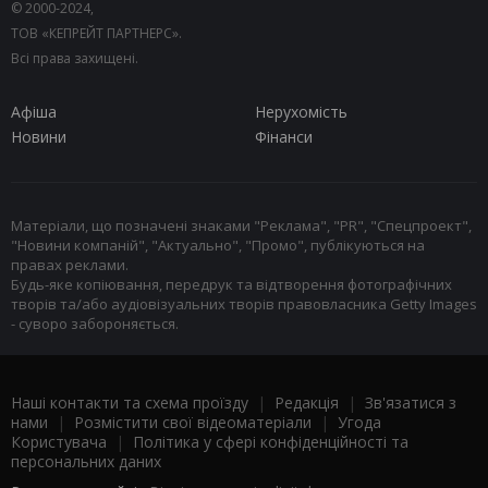
© 2000-2024,
ТОВ «КЕПРЕЙТ ПАРТНЕРС».
Всі права захищені.
Афіша
Нерухомість
Новини
Фінанси
Матеріали, що позначені знаками "Реклама", "PR", "Спецпроект",
"Новини компаній", "Актуально", "Промо", публікуються на
правах реклами.
Будь-яке копіювання, передрук та відтворення фотографічних
творів та/або аудіовізуальних творів правовласника Getty Images
- суворо забороняється.
Наші контакти та схема проїзду
|
Редакція
|
Зв'язатися з
нами
|
Розмістити свої відеоматеріали
|
Угода
Користувача
|
Політика у сфері конфіденційності та
персональних даних