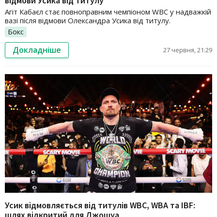
відмови Усика від титулу
Агіт Кабаєл стає повноправним чемпіоном WBC у надважкій
вазі після відмови Олександра Усика від титулу.
Бокс
Докладніше
27 червня, 21:29
Усик відмовляється від титулів WBC, WBA та IBF:
шлях відкритий для Джошуа