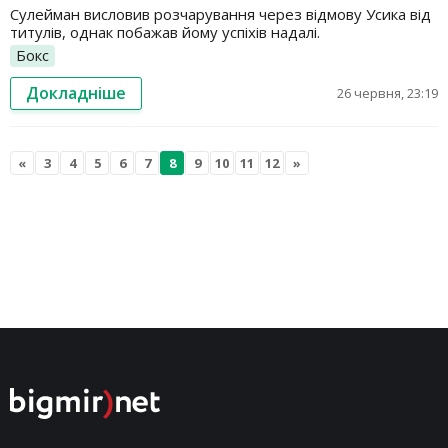
Сулейман висловив розчарування через відмову Усика від
титулів, однак побажав йому успіхів надалі.
Бокс
Докладніше
26 червня, 23:19
«
3
4
5
6
7
8
9
10
11
12
»