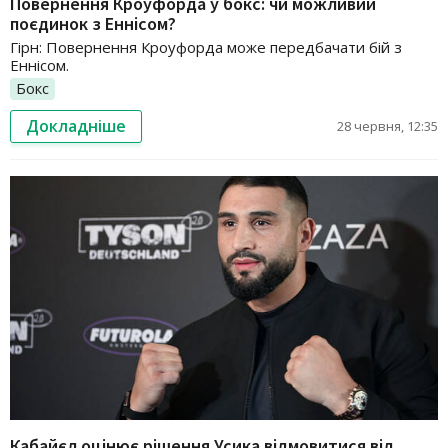
Повернення Кроуфорда у бокс: чи можливий
поєдинок з Еннісом?
Гірн: Повернення Кроуфорда може передбачати бій з
Еннісом.
Бокс
Докладніше
28 червня, 12:35
Кабайєл оцінює рішення Усика відмовитися від