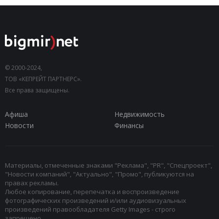
© 2000-2024,
ТОВ «КЕПРЕЙТ ПАРТНЕРС».
Все права защищены.
Афиша
Недвижимость
Новости
Финансы
Материалы, отмеченные знаками "Реклама", "PR", "Спецпроект",
"Новости компаний", "Актуально", "Промо", публикуются на
правах рекламы.
Любое копирование, перепечатка и воспроизведение
фотографических произведений и/или аудиовизуальных
произведений правообладателя Getty Images - строго
запрещено.