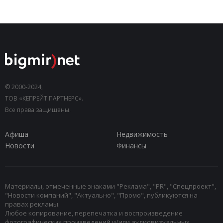
© 2000-2024,
ТОВ «КЕПРЕЙТ ПАРТНЕРС».
Все права защищены.
Афиша
Недвижимость
Новости
Финансы
Материалы, отмеченные знаками "Реклама", "PR", "Спецпроект",
"Новости компаний", "Актуально", "Промо", публикуются на
правах рекламы.
Любое копирование, перепечатка и воспроизведение
фотографических произведений и/или аудиовизуальных