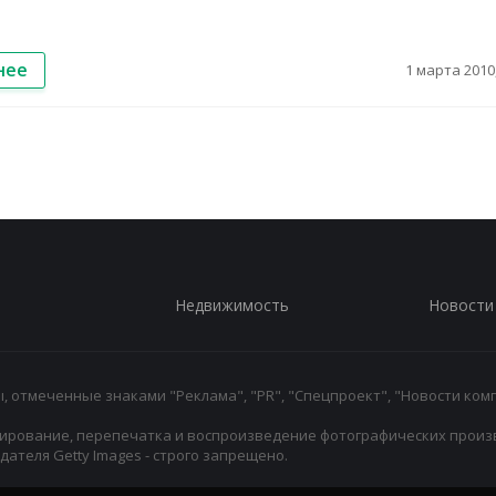
нее
1 марта 2010,
Недвижимость
Новости
 отмеченные знаками "Реклама", "PR", "Спецпроект", "Новости комп
ирование, перепечатка и воспроизведение фотографических произ
ателя Getty Images - строго запрещено.