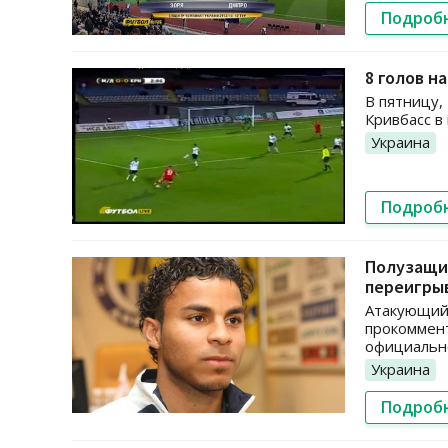
Подроб
8 голов н
В пятницу,
Кривбасс в
Украина
Подроб
Полузащи
переигры
Атакующий
прокоммент
официально
Украина
Подроб