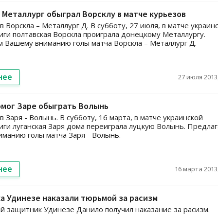
Металлург обыграл Ворсклу в матче курьезов
в Ворскла – Металлург Д. В субботу, 27 июля, в матче украин
ги полтавская Ворскла проиграла донецкому Металлургу.
 Вашему вниманию голы матча Ворскла – Металлург Д.
нее
27 июля 2013,
омог Заре обыграть Волынь
в Заря - Волынь. В субботу, 16 марта, в матче украинской
ги луганская Заря дома переиграла луцкую Волынь. Предла
манию голы матча Заря - Волынь.
нее
16 марта 2013,
а Удинезе наказали тюрьмой за расизм
й защитник Удинезе Данило получил наказание за расизм.