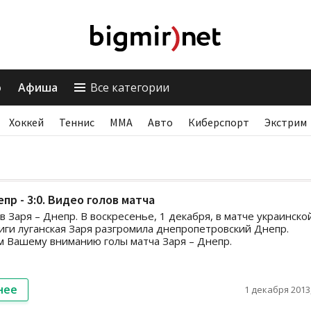
о
Афиша
Все категории
Хоккей
Теннис
ММА
Авто
Киберспорт
Экстрим
пр - 3:0. Видео голов матча
в Заря – Днепр. В воскресенье, 1 декабря, в матче украинско
ги луганская Заря разгромила днепропетровский Днепр.
 Вашему вниманию голы матча Заря – Днепр.
нее
1 декабря 2013,