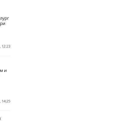
лург
ори
 12:23
м и
й
 14:25
м