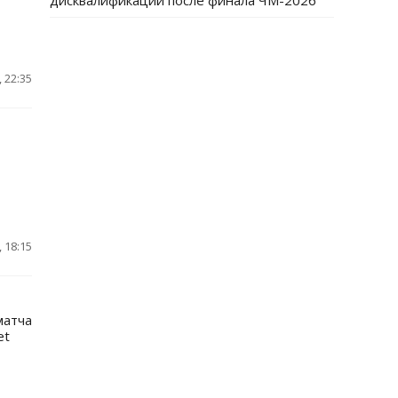
дисквалификации после финала ЧМ-2026
 22:35
 18:15
матча
et