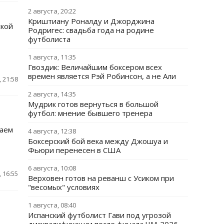
2 августа, 20:22
Криштиану Роналду и Джорджина
ской
Родригес: свадьба года на родине
футболиста
1 августа, 11:35
Гвоздик: Величайшим боксером всех
времен является Рэй Робинсон, а не Али
 21:58
2 августа, 14:35
Мудрик готов вернуться в большой
футбол: мнение бывшего тренера
гаем
4 августа, 12:38
Боксерский бой века между Джошуа и
Фьюри перенесен в США
6 августа, 10:08
 16:55
Верховен готов на реванш с Усиком при
"весомых" условиях
1 августа, 08:40
Испанский футболист Гави под угрозой