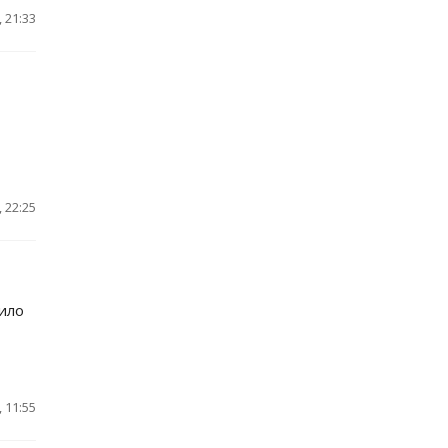
 21:33
 22:25
ило
 11:55