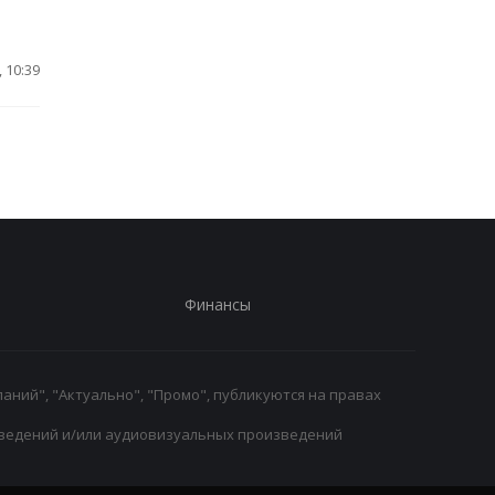
 10:39
Финансы
аний", "Актуально", "Промо", публикуются на правах
ведений и/или аудиовизуальных произведений