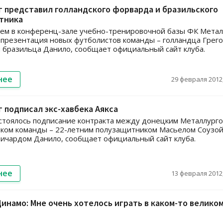
 представил голландского форварда и бразильского
тника
ем в конференц-зале учебно-тренировочной базы ФК Метал
 презентация новых футболистов команды – голландца Грег
 бразильца Данило, сообщает официальный сайт клуба.
нее
29 февраля 2012,
 подписал экс-хавбека Аякса
стоялось подписание контракта между донецким Металлурго
оком команды – 22-летним полузащитником Масьелом Соузо
ичардом Данило, сообщает официальный сайт клуба.
нее
13 февраля 2012,
инамо: Мне очень хотелось играть в каком-то велико