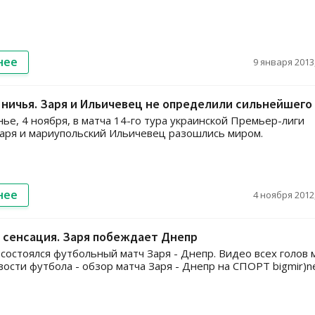
нее
9 января 2013,
ничья. Заря и Ильичевец не определили сильнейшего
нье, 4 ноября, в матча 14-го тура украинской Премьер-лиги
Заря и мариупольский Ильичевец разошлись миром.
нее
4 ноября 2012,
 сенсация. Заря побеждает Днепр
 состоялся футбольный матч Заря - Днепр. Видео всех голов 
вости футбола - обзор матча Заря - Днепр на СПОРТ bigmir)n