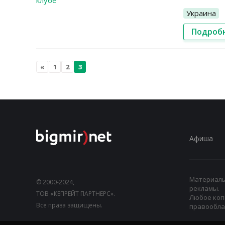
Украина
Подроб
«
1
2
3
Афиша
Материалы,
© 2000-2024,
рекламы.
ТОВ «КЕПРЕЙТ ПАРТНЕРС».
Любое коп
Все права защищены.
правооблад