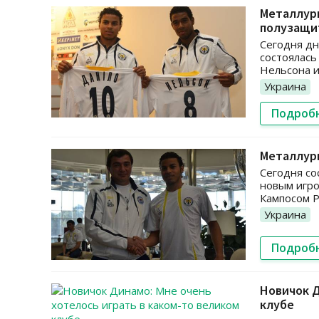
Металлург
полузащи
Сегодня дн
состоялась
Нельсона и
Украина
Подроб
Металлург
Сегодня со
новым игр
Кампосом Р
Украина
Подроб
Новичок Д
клубе