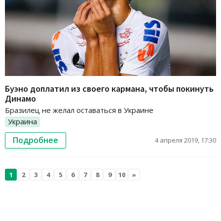
Буэно доплатил из своего кармана, чтобы покинуть
Динамо
Бразилец не желал оставаться в Украине
Украина
Подробнее
4 апреля 2019, 17:30
1
2
3
4
5
6
7
8
9
10
»