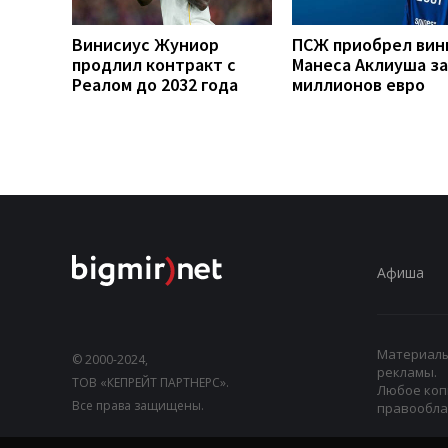
Винисиус Жуниор
ПСЖ приобрел вин
продлил контракт с
Манеса Аклиуша за
Реалом до 2032 года
миллионов евро
Афиша
Материалы,
© 2000-2024,
рекламы.
ТОВ «КЕПРЕЙТ ПАРТНЕРС».
Любое коп
Все права защищены.
правооблад