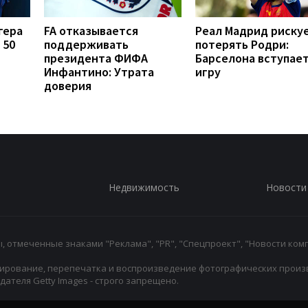
гера
FA отказывается
Реал Мадрид риску
 50
поддерживать
потерять Родри:
президента ФИФА
Барселона вступает
Инфантино: Утрата
игру
доверия
Недвижимость
Новости
 отмеченные знаками "Реклама", "PR", "Спецпроект", "Новости комп
ирование, перепечатка и воспроизведение фотографических произ
ателя Getty Images - строго запрещено.