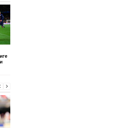
Betfair Cup: обзор
Betfair Cup: обзор
иге
матчей 6-го тура
матчей 5-го тура
и