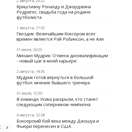
2 августа, 20:22
Криштиану Роналду и Джорджина
Родригес: свадьба года на родине
футболиста
1 августа, 11:35
Гвоздик: Величайшим боксером всех
времен является Рэй Робинсон, а не Али
31 июля, 20:25
Михаил Мудрик: Отмена дисквалификации
- новый шаг в моей карьере
2 августа, 14:35
Мудрик готов вернуться в большой
футбол: мнение бывшего тренера
31 июля, 12:50
В команде Усика раскрыли, кто станет
следующим соперником чемпиона
4 августа, 12:38
Боксерский бой века между Джошуа и
Фьюри перенесен в США