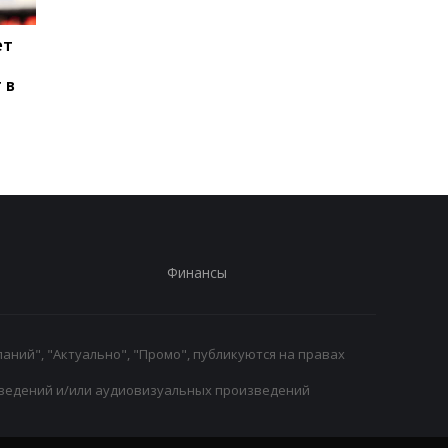
ет
Паркер готов вернуться
Макс Ферстаппен:
на ринг: планы и
Рождение дочери - 
 в
потенциальные
главное достижени
соперники
Финансы
аний", "Актуально", "Промо", публикуются на правах
ведений и/или аудиовизуальных произведений