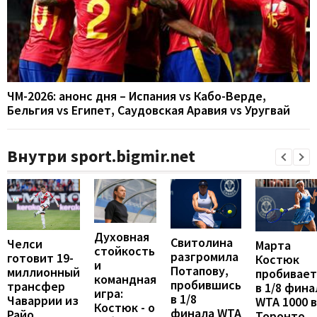
ЧМ-2026: анонс дня – Испания vs Кабо-Верде,
Бельгия vs Египет, Саудовская Аравия vs Уругвай
Внутри sport.bigmir.net
Духовная
Свитолина
Челси
Марта
стойкость
разгромила
готовит 19-
Костюк
и
Потапову,
миллионный
пробивает
командная
пробившись
трансфер
в 1/8 фина
игра:
в 1/8
Чаваррии из
WTA 1000 в
Костюк - о
финала WTA
Райо
Торонто,