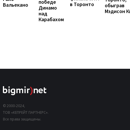
победе
в Торонто
Вальекано
обыграв
Динамо
Мэдисон К
над
Карабахом
© 2000-2024,
ТОВ «КЕПРЕЙТ ПАРТНЕРС».
Все права защищены.