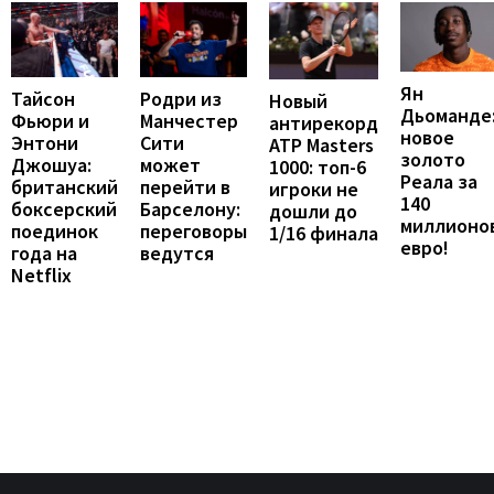
Ян
Тайсон
Родри из
Новый
Дьоманде
Фьюри и
Манчестер
антирекорд
новое
Энтони
Сити
ATP Masters
золото
Джошуа:
может
1000: топ-6
Реала за
британский
перейти в
игроки не
140
боксерский
Барселону:
дошли до
миллионо
поединок
переговоры
1/16 финала
евро!
года на
ведутся
Netflix