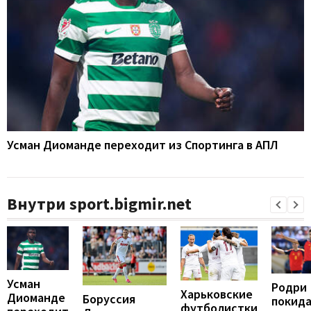
Усман Диоманде переходит из Спортинга в АПЛ
Внутри sport.bigmir.net
Усман
Родри
Харьковские
Диоманде
Боруссия
покид
футболистки