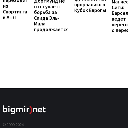
переходит
Дортмунд не
Манче
прорвались в
из
отступает:
Сити:
Кубок Европы
Спортинга
борьба за
Барсе
в АПЛ
Саида Эль-
ведет
Мала
перег
продолжается
о пере
© 2000-2024,