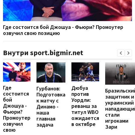
Где состоится бой Джошуа - Фьюри? Промоутер
озвучил свою позицию
Внутри sport.bigmir.net
Где
Дюбуа
Гурбанов:
Бразильски
состоится
против
Подготовка
защитник и
бой
Уордли:
к матчу с
украинский
Джошуа -
реванш за
Динамо -
нападающи
Фьюри?
титул WBO
наша
стали
Промоутер
ожидается
главная
игроками
озвучил
в октябре
задача
Зари
свою