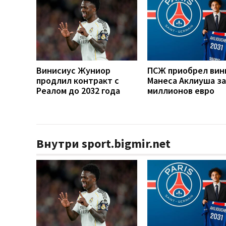
Винисиус Жуниор
ПСЖ приобрел вин
продлил контракт с
Манеса Аклиуша за
Реалом до 2032 года
миллионов евро
Внутри sport.bigmir.net