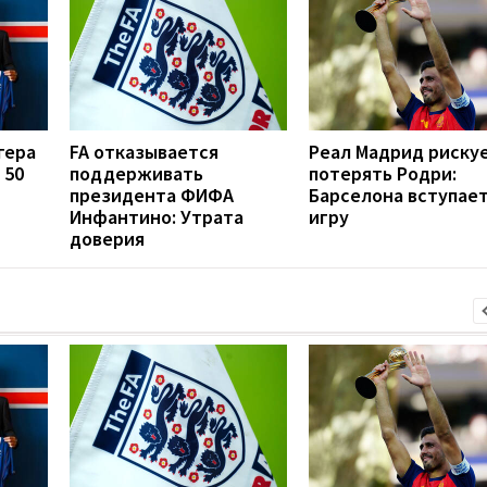
гера
FA отказывается
Реал Мадрид риску
 50
поддерживать
потерять Родри:
президента ФИФА
Барселона вступает
Инфантино: Утрата
игру
доверия