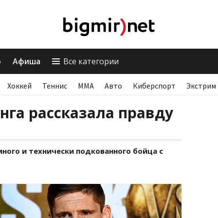
о
Афиша
Все категории
Хоккей
Теннис
ММА
Авто
Киберспорт
Экстрим
нга рассказала правду
много и технически подкованного бойца с