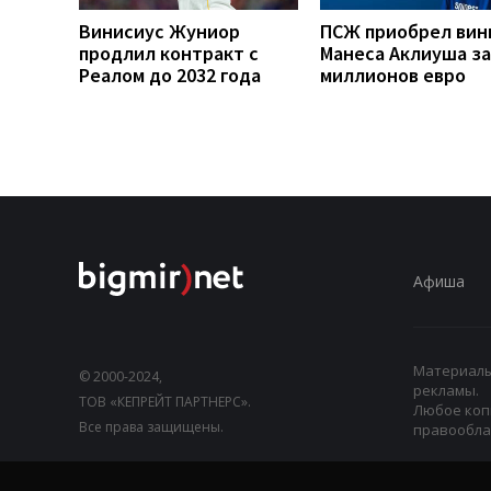
Винисиус Жуниор
ПСЖ приобрел вин
продлил контракт с
Манеса Аклиуша за
Реалом до 2032 года
миллионов евро
Афиша
Материалы,
© 2000-2024,
рекламы.
ТОВ «КЕПРЕЙТ ПАРТНЕРС».
Любое коп
Все права защищены.
правооблад