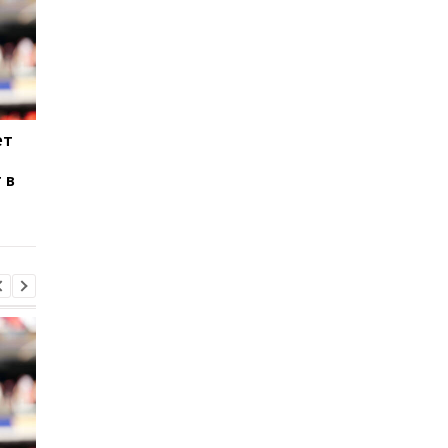
ет
Паркер готов вернуться
Макс Ферстаппен:
на ринг: планы и
Рождение дочери - 
 в
потенциальные
главное достижени
соперники