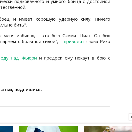
ически подкованного и умного бойца с достойной
стественной.
боец и имеет хорошую ударную силу. Ничего
ильно бить".
о меня избивал, - это был Сэмми Шилт. Он бил
 парнем с большой силой", -
приводят
слова Рико
беду над Фьюри
и предрек ему нокаут в бою с
татьи, подпишись: