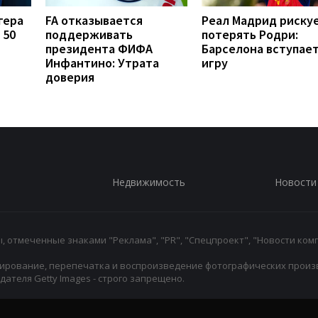
гера
FA отказывается
Реал Мадрид риску
 50
поддерживать
потерять Родри:
президента ФИФА
Барселона вступает
Инфантино: Утрата
игру
доверия
Недвижимость
Новости
 отмеченные знаками "Реклама", "PR", "Спецпроект", "Новости комп
ирование, перепечатка и воспроизведение фотографических произ
ателя Getty Images - строго запрещено.