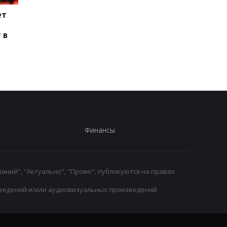
ет
Паркер готов вернуться
Макс Ферстаппен:
на ринг: планы и
Рождение дочери - 
 в
потенциальные
главное достижени
соперники
Финансы
аний", "Актуально", "Промо", публикуются на правах
ведений и/или аудиовизуальных произведений