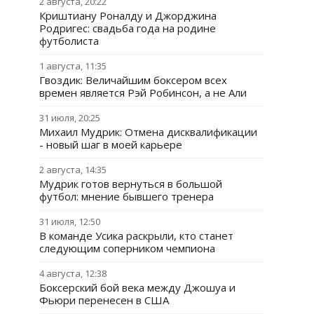
2 августа, 20:22
Криштиану Роналду и Джорджина
Родригес: свадьба года на родине
футболиста
1 августа, 11:35
Гвоздик: Величайшим боксером всех
времен является Рэй Робинсон, а не Али
31 июля, 20:25
Михаил Мудрик: Отмена дисквалификации
- новый шаг в моей карьере
2 августа, 14:35
Мудрик готов вернуться в большой
футбол: мнение бывшего тренера
31 июля, 12:50
В команде Усика раскрыли, кто станет
следующим соперником чемпиона
4 августа, 12:38
Боксерский бой века между Джошуа и
Фьюри перенесен в США