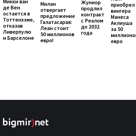
Микки ван
Жуниор
Милан
приобрел
де Вен
продлил
отвергает
вингера
остается в
контракт
предложение
Манеса
Тоттенхэме,
с Реалом
Галатасарая:
Аклиуша
отказав
до 2032
Леан стоит
за 50
Ливерпулю
года
50 миллионов
миллионо
и Барселоне
евро!
евро