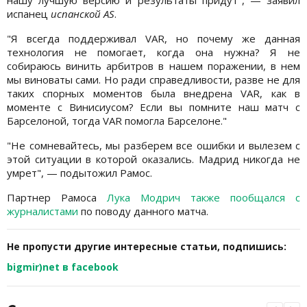
нашу лучшую версию и результаты придут", — заявил
испанец
испанской AS
.
"Я всегда поддерживал VAR, но почему же данная
технология не помогает, когда она нужна? Я не
собираюсь винить арбитров в нашем поражении, в нем
мы виноваты сами. Но ради справедливости, разве не для
таких спорных моментов была внедрена VAR, как в
моменте с Винисиусом? Если вы помните наш матч с
Барселоной, тогда VAR помогла Барселоне."
"Не сомневайтесь, мы разберем все ошибки и вылезем с
этой ситуации в которой оказались. Мадрид никогда не
умрет", — подытожил Рамос.
Партнер Рамоса
Лука Модрич также пообщался с
журналистами
по поводу данного матча.
Не пропусти другие интересные статьи, подпишись:
bigmir)net в facebook