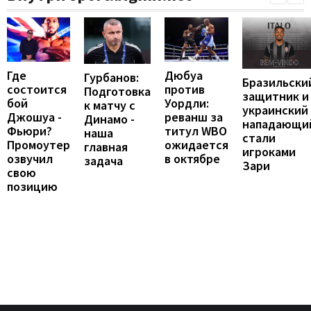
Где
Дюбуа
Гурбанов:
Бразильски
состоится
против
Подготовка
защитник и
бой
Уордли:
к матчу с
украинский
Джошуа -
реванш за
Динамо -
нападающи
Фьюри?
титул WBO
наша
стали
Промоутер
ожидается
главная
игроками
озвучил
в октябре
задача
Зари
свою
позицию